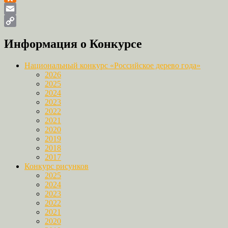
Odnoklassniki
Email
Copy
Информация о Конкурсе
Link
Национальный конкурс «Российское дерево года»
2026
2025
2024
2023
2022
2021
2020
2019
2018
2017
Конкурс рисунков
2025
2024
2023
2022
2021
2020