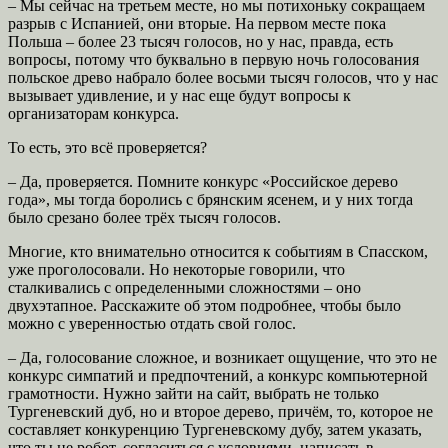
– Мы сейчас на третьем месте, но мы потихоньку сокращаем
разрыв с Испанией, они вторые. На первом месте пока
Польша – более 23 тысяч голосов, но у нас, правда, есть
вопросы, потому что буквально в первую ночь голосования
польское древо набрало более восьми тысяч голосов, что у нас
вызывает удивление, и у нас еще будут вопросы к
организаторам конкурса.
То есть, это всё проверяется?
– Да, проверяется. Помните конкурс «Российское дерево
года», мы тогда боролись с брянским ясенем, и у них тогда
было срезано более трёх тысяч голосов.
Многие, кто внимательно относится к событиям в Спасском,
уже проголосовали. Но некоторые говорили, что
сталкивались с определенными сложностями – оно
двухэтапное. Расскажите об этом подробнее, чтобы было
можно с уверенностью отдать свой голос.
– Да, голосование сложное, и возникает ощущение, что это не
конкурс симпатий и предпочтений, а конкурс компьютерной
грамотности. Нужно зайти на сайт, выбрать не только
Тургеневский дуб, но и второе дерево, причём, то, которое не
составляет конкуренцию Тургеневскому дубу, затем указать,
что ты не робот, согласиться с условиями, написать в