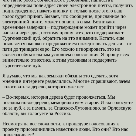
определённом поле адрес своей электронной почты, получить
подтверждение, нажать кнопку, и только после этого ваш
голос будет принят. Бывает, что сообщение, присланное по
электронной почте, может попасть в спам. Возникают
временные задержки – подтверждение может прийти через
час или через два, поэтому прошу всех, кто поддерживает
Тургеневский дуб, обратить на это внимание. Кстати. еще
появляется окошко с предложением пожертвовать деньги – от
пяти до тридцати евро. Его можно игнорировать, это не
является обязательным условием голосования. Я прошу всех
внимательно отнестись к этим условиям и поддержать
Тургеневский дуб.
Я думаю, что мы как земляки обязаны это сделать, хотя
мнения в интернете разделились. Многие спрашивают, зачем
голосовать за дерево, которого уже нет.
– Во-первых, история дерева будет продолжаться. Мы
посадим новое дерево, мемориализуем старое. И вы голосуете
не за дуб, а за память, за Спасское-Лутовиново, за Орловскую
область, вы голосуете за Россию.
Несмотря на все сложности, к процедуре голосования к
проекту присоединились известные люди. Кто они? Кто нас
поддерживает?