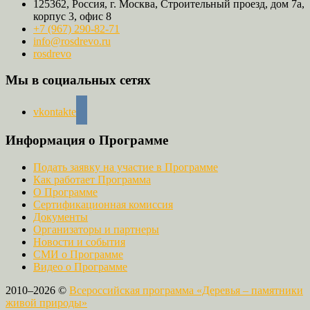
125362, Россия, г. Москва, Строительный проезд, дом 7а,
корпус 3, офис 8
+7 (967) 290-82-71
info@rosdrevo.ru
rosdrevo
Мы в социальных сетях
vkontakte
Информация о Программе
Подать заявку на участие в Программе
Как работает Программа
О Программе
Сертификационная комиссия
Документы
Организаторы и партнеры
Новости и события
СМИ о Программе
Видео о Программе
2010–2026 ©
Всероссийская программа «Деревья – памятники
живой природы»