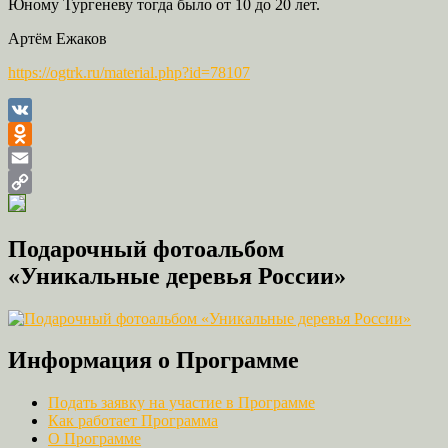
Юному Тургеневу тогда было от 10 до 20 лет.
Артём Ежаков
https://ogtrk.ru/material.php?id=78107
VK
Odnoklassniki
Email
Copy
Link
Подарочный фотоальбом
«Уникальные деревья России»
Информация о Программе
Подать заявку на участие в Программе
Как работает Программа
О Программе