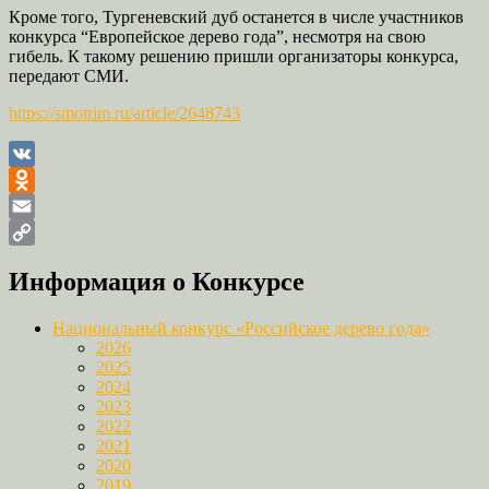
Кроме того, Тургеневский дуб останется в числе участников
конкурса “Европейское дерево года”, несмотря на свою
гибель. К такому решению пришли организаторы конкурса,
передают СМИ.
https://smotrim.ru/article/2648743
VK
Odnoklassniki
Email
Copy
Информация о Конкурсе
Link
Национальный конкурс «Российское дерево года»
2026
2025
2024
2023
2022
2021
2020
2019