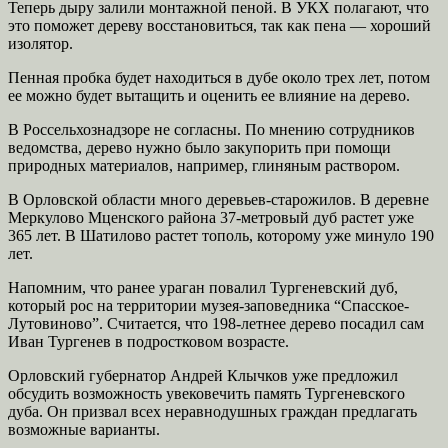
Теперь дыру залили монтажной пеной. В УКХ полагают, что
это поможет дереву восстановиться, так как пена — хороший
изолятор.
Пенная пробка будет находиться в дубе около трех лет, потом
ее можно будет вытащить и оценить ее влияние на дерево.
В Россельхознадзоре не согласны. По мнению сотрудников
ведомства, дерево нужно было закупорить при помощи
природных материалов, например, глиняным раствором.
В Орловской области много деревьев-старожилов. В деревне
Меркулово Мценского района 37-метровый дуб растет уже
365 лет. В Шатилово растет тополь, которому уже минуло 190
лет.
Напомним, что ранее ураган повалил Тургеневский дуб,
который рос на территории музея-заповедника “Спасское-
Лутовиново”. Считается, что 198-летнее дерево посадил сам
Иван Тургенев в подростковом возрасте.
Орловский губернатор Андрей Клычков уже предложил
обсудить возможность увековечить память Тургеневского
дуба. Он призвал всех неравнодушных граждан предлагать
возможные варианты.