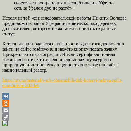
своего распространения в республике и в Уфе, то
есть за Уралом дуб не растёт».
Исходя из той же исследовательской работы Никиты Волкова,
предположительно в Уфе растёт ещё несколько деревьев
долгожителей, которым также можно придать охранный
статус.
Кстати заявки подаются очень просто. Для этого достаточно
зайти на сайте rosdrevo.ru и нажать кнопку подать заявку.
Прикрепляются фотографии. И если сертификационная
комиссия сочтёт, что дерево представляет культурную
природную и историческую ценность оно тоже попадёт в
национальный реестр.
https://utv.ru/material/v-ufe-obnaruzhili-dub-kotoryj-nelzya-spilit-
emu-bolshe-200-let/
VK
Odnoklassniki
Email
Copy