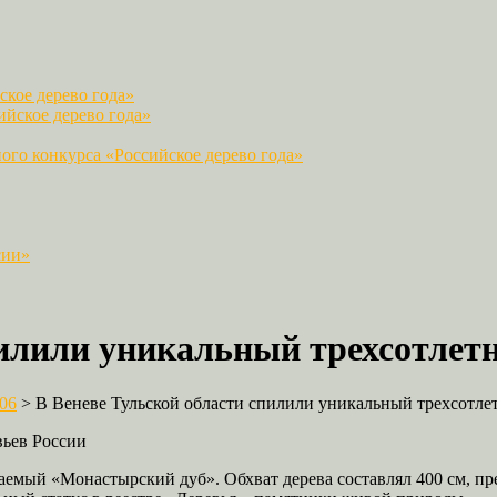
кое дерево года»
йское дерево года»
го конкурса «Российское дерево года»
сии»
пилили уникальный трехсотлет
06
>
В Веневе Тульской области спилили уникальный трехсотле
вьев России
аемый «Монастырский дуб». Обхват дерева составлял 400 см, пре