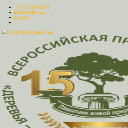
+7 (967) 290-82-71
info@rosdrevo.ru
rosdrevo