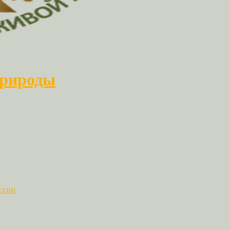
природы
ссии