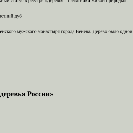
ьный статус в реестре «Деревья – памятники живой природы».
летний дуб
ленского мужского монастыря города Венева. Дерево было одной
деревья России»