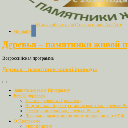
Книга добрых слов
Отзывы о нашей работе
vkontakte
Деревья – памятники живой 
Всероссийская программа
Деревья – памятники живой природы
Заявить дерево в Программу
Реестр деревьев
Заявить дерево в Программу
Национальный реестр старовозрастных деревьев Ро
Реестр удивительных деревьев России
Деревья – памятники живой природы на карте РФ
О Программе
Мероприятия