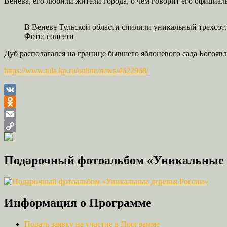
Венева, его любили жители города, о чем говорит его официал
В Веневе Тульской области спилили уникальный трехсот
Фото: соцсети
Дуб располагался на границе бывшего яблоневого сада Богояв
https://www.tula.kp.ru/online/news/4622968/
VK
Odnoklassniki
Email
Copy
Link
Подарочный фотоальбом «Уникальные 
Информация о Программе
Подать заявку на участие в Программе