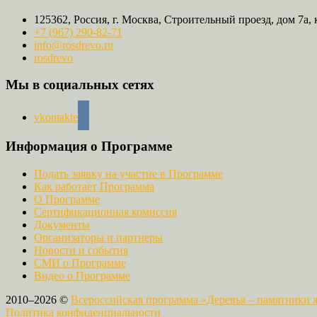
125362, Россия, г. Москва, Строительный проезд, дом 7а, 
+7 (967) 290-82-71
info@rosdrevo.ru
rosdrevo
Мы в социальных сетях
vkontakte
Информация о Программе
Подать заявку на участие в Программе
Как работает Программа
О Программе
Сертификационная комиссия
Документы
Организаторы и партнеры
Новости и события
СМИ о Программе
Видео о Программе
2010–2026 ©
Всероссийская программа «Деревья – памятники
Политика конфиденциальности