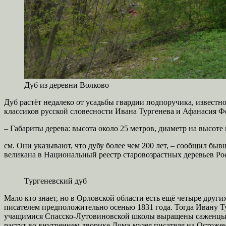
Дуб из деревни Волково
Дуб растёт недалеко от усадьбы гвардии подпоручика, известн
классиков русской словесности Ивана Тургенева и Афанасия Ф
– Габариты дерева: высота около 25 метров, диаметр на высоте 
см. Они указывают, что дубу более чем 200 лет, – сообщил б
великана в Национальный реестр старовозрастных деревьев Ро
Тургеневский дуб
Мало кто знает, но в Орловской области есть ещё четыре дру
писателем предположительно осенью 1831 года. Тогда Ивану Тур
учащимися Спасско-Лутовиновской школы выращены саженцы, к
растут во внутреннем дворике Дома-музея писателя на Остожен