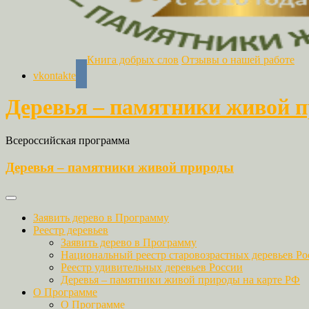
Книга добрых слов
Отзывы о нашей работе
vkontakte
Деревья – памятники живой 
Всероссийская программа
Деревья – памятники живой природы
Заявить дерево в Программу
Реестр деревьев
Заявить дерево в Программу
Национальный реестр старовозрастных деревьев Ро
Реестр удивительных деревьев России
Деревья – памятники живой природы на карте РФ
О Программе
О Программе