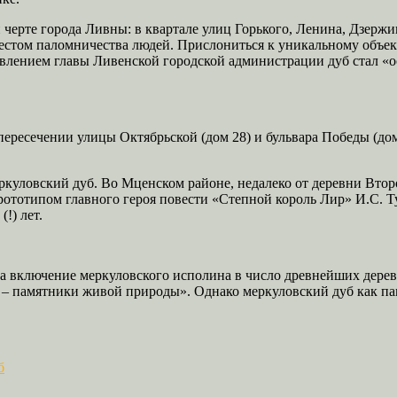
черте города Ливны: в квартале улиц Горького, Ленина, Дзержин
 местом паломничества людей. Прислониться к уникальному объ
тановлением главы Ливенской городской администрации дуб стал
пересечении улицы Октябрьской (дом 28) и бульвара Победы (до
ркуловский дуб. Во Мценском районе, недалеко от деревни Второ
тотипом главного героя повести «Степной король Лир» И.С. Ту
!) лет.
 на включение меркуловского исполина в число древнейших дере
я – памятники живой природы». Однако меркуловский дуб как п
б