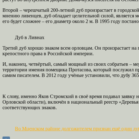
Второй – черешчатый 200-летний дуб произрастает в городской 
мнению ливенцев, дуб обладает целительной силой, является
его будет сложнее – его диаметр около 2 м. В 1995 году пос
Дуб в Ливнах
Третий дуб хорошо знаком всем орловцам. Он произрастает на 
крепостного права в Российской империи.
И, наконец, четвёртый, самый мощный из своих собратьев – ме
территории имения помещика Протасова, который послужил про
самим писателем. В 2012 году учёные установили, что дубу 365 (
К слову, именно Яков Стромский в своё время подавал заявку
Орловской области), включён в национальный реестр «Деревь
соответствующих знаков.
Во Мценском районе долгожителем признан ещё один ду