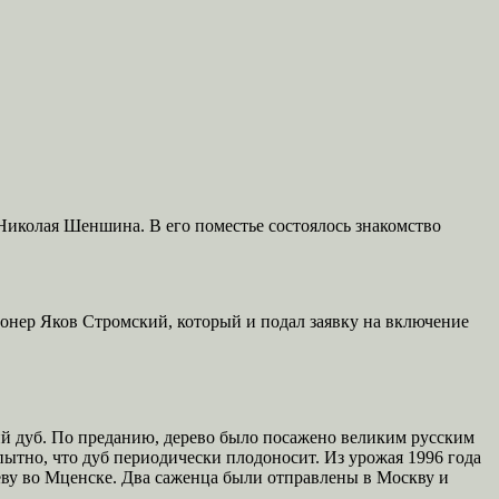
 Николая Шеншина. В его поместье состоялось знакомство
ионер Яков Стромский, который и подал заявку на включение
кий дуб. По преданию, дерево было посажено великим русским
пытно, что дуб периодически плодоносит. Из урожая 1996 года
ву во Мценске. Два саженца были отправлены в Москву и