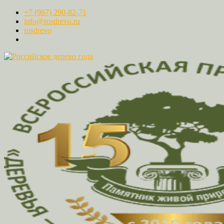
+7 (967) 290-82-71
info@rosdrevo.ru
rosdrevo