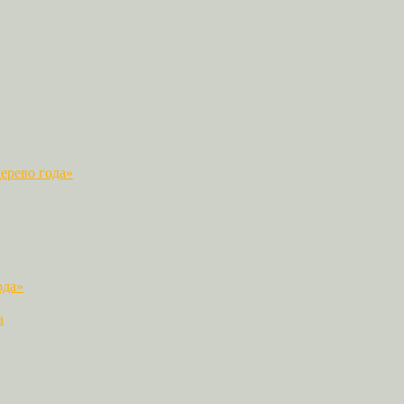
ерево года»
ода»
а