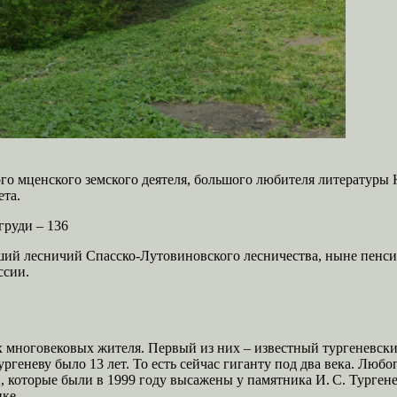
ого мценского земского деятеля, большого любителя литературы
ета.
груди – 136
ывший лесничий Спасско-Лутовиновского лесничества, ныне пенс
ссии.
гих многовековых жителя. Первый из них – известный тургеневс
геневу было 13 лет. То есть сейчас гиганту под два века. Любо
оторые были в 1999 году высажены у памятника И. С. Тургене
ке.