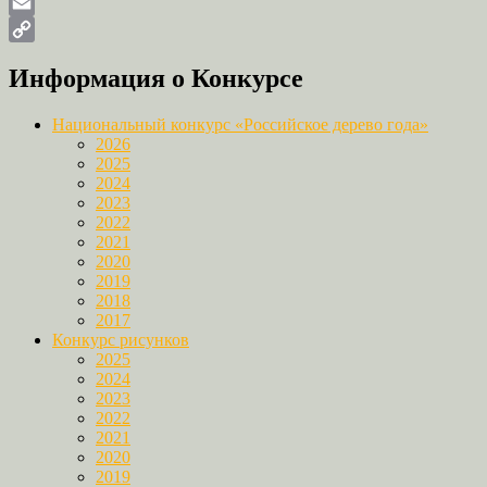
Odnoklassniki
Email
Copy
Информация о Конкурсе
Link
Национальный конкурс «Российское дерево года»
2026
2025
2024
2023
2022
2021
2020
2019
2018
2017
Конкурс рисунков
2025
2024
2023
2022
2021
2020
2019