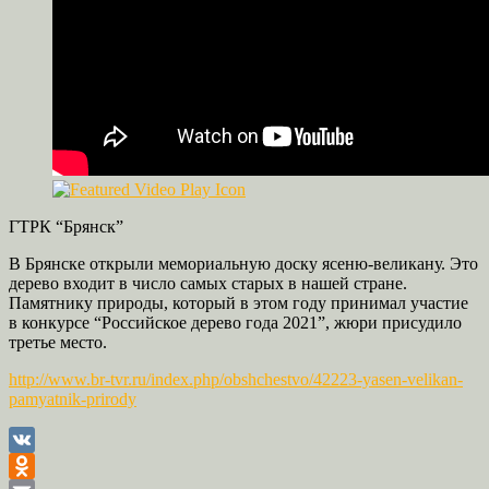
ГТРК “Брянск”
В Брянске открыли мемориальную доску ясеню-великану. Это
дерево входит в число самых старых в нашей стране.
Памятнику природы, который в этом году принимал участие
в конкурсе “Российское дерево года 2021”, жюри присудило
третье место.
http://www.br-tvr.ru/index.php/obshchestvo/42223-yasen-velikan-
pamyatnik-prirody
VK