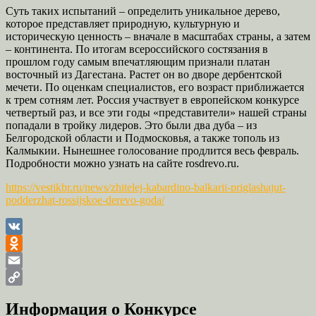
Суть таких испытаний – определить уникальное дерево,
которое представляет природную, культурную и
историческую ценность – вначале в масштабах страны, а затем
– континента. По итогам всероссийского состязания в
прошлом году самым впечатляющим признали платан
восточный из Дагестана. Растет он во дворе дербентской
мечети. По оценкам специалистов, его возраст приближается
к трем сотням лет. Россия участвует в европейском конкурсе
четвертый раз, и все эти годы «представители» нашей страны
попадали в тройку лидеров. Это были два дуба – из
Белгородской области и Подмосковья, а также тополь из
Калмыкии. Нынешнее голосование продлится весь февраль.
Подробности можно узнать на сайте rosdrevo.ru.
https://vestikbr.ru/news/zhitelej-kabardino-balkarii-priglashajut-
podderzhat-rossijskoe-derevo-goda/
VK
Odnoklassniki
Email
Copy
Информация о Конкурсе
Link