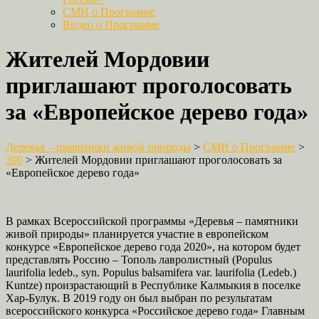
СМИ о Программе
Видео о Программе
Жителей Мордовии
приглашают проголосовать
за «Европейское дерево года»
Деревья – памятники живой природы
>
СМИ о Программе
>
390
>
Жителей Мордовии приглашают проголосовать за
«Европейское дерево года»
В рамках Всероссийской программы «Деревья – памятники
живой природы» планируется участие в европейском
конкурсе «Европейское дерево года 2020», на котором будет
представлять Россию – Тополь лавролистный (Populus
laurifolia ledeb., syn. Populus balsamifera var. laurifolia (Ledeb.)
Kuntze) произрастающий в Республике Калмыкия в поселке
Хар-Булук. В 2019 году он был выбран по результатам
всероссийского конкурса «Российское дерево года» Главным