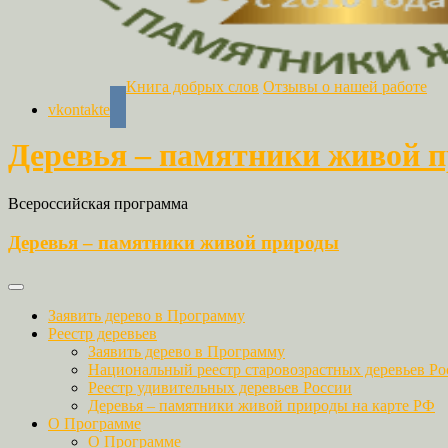
Книга добрых слов
Отзывы о нашей работе
vkontakte
Деревья – памятники живой 
Всероссийская программа
Деревья – памятники живой природы
Заявить дерево в Программу
Реестр деревьев
Заявить дерево в Программу
Национальный реестр старовозрастных деревьев Ро
Реестр удивительных деревьев России
Деревья – памятники живой природы на карте РФ
О Программе
О Программе