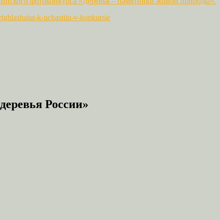
сийского фотоконкурса «Деревья – памятники живой природы».
prighlashaiut-k-uchastiiu-v-konkursie
деревья России»