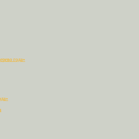
ерево года»
ода»
а