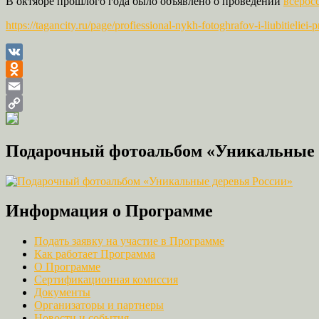
В октябре прошлого года было объявлено о проведении
всерос
https://tagancity.ru/page/profiessional-nykh-fotoghrafov-i-liubitieliei-
VK
Odnoklassniki
Email
Copy
Link
Подарочный фотоальбом «Уникальные 
Информация о Программе
Подать заявку на участие в Программе
Как работает Программа
О Программе
Сертификационная комиссия
Документы
Организаторы и партнеры
Новости и события