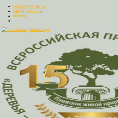
+7 (967) 290-82-71
info@rosdrevo.ru
rosdrevo