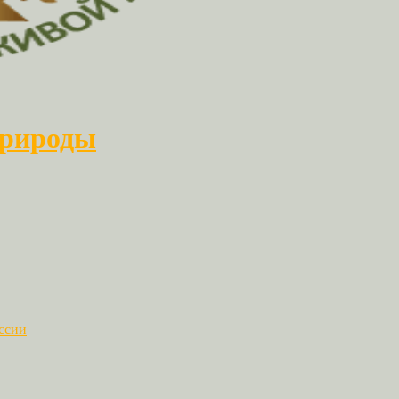
природы
ссии