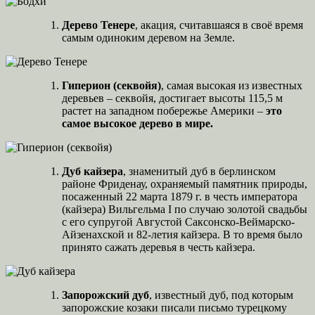
Дерево Тенере
, акация, считавшаяся в своё время
самым одиноким деревом на Земле.
Гиперион (секвойя)
, самая высокая из известных
деревьев – секвойя, достигает высоты 115,5 м
растет на западном побережье Америки –
это
самое высокое дерево в мире.
Дуб кайзера
, знаменитый дуб в берлинском
районе Фриденау, охраняемый памятник природы,
посаженный 22 марта 1879 г. в честь императора
(кайзера) Вильгельма I по случаю золотой свадьбы
с его супругой Августой Саксонско-Веймарско-
Айзенахской и 82-летия кайзера. В то время было
принято сажать деревья в честь кайзера.
Запорожский дуб
, известный дуб, под которым
запорожские козаки писали письмо турецкому