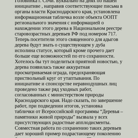
Головинка г. Сочи. Буквально на днях по нашей
инициативе , направив соответствующие письма в
органы власти Краснодарского края, установлена
информационная табличка возле объекта ООПТ
регионального значения с информацией о
нахождении этого дерева в Национальном реестре
старовозрастных деревьев РФ под номером 717.
Теперь посетители этого священного для адыгов
дерева будут знать о существующем у дуба
исполина статусе, который кроме прочего дает
больше еще возможностей по его сохранности.
Хотелось бы тут поделиться приятной новостью, у
дерева появилась также аккуратная
просматриваемая ограда, предохраняющая
приствольный круг от утаптывания. По
инициативе и спонсорстве неравнодушных лиц
проведено также ряд уходных работ,
согласованных с министерством природы
Краснодарского края. Надо сказать, по завершение
работ, при подведении итогов, установка
таблички от Всероссийской программы “Деревья –
памятники живой природы” вызвала у всех
присутствующих радостные апплодисменты.
Совместная работа по сохранению таких деревьев
дает хороший пример подрастающему поколению