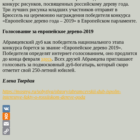
конкурс рисунков, посвященных российскому дереву года.
Три лучших рисунка младших участников отправят в
Брюссель на церемонию награждения победителя конкурса
«Европейское дерево года – 2019» в Европейском парламенте.
Голосование за европейское дерево-2019
Абрамцевский дуб как победитель национального этапа
конкурса борется за звание «Европейское дерево 2019».
Победителя определят интернет-голосованием, оно продлится
до конца февраля
здесь
. Всех друзей Абрамцева приглашают
голосовать за подмосковный дуб-богатырь, который скоро
отметит свой 250-летний юбилей.
Елена Твердая
https://mosreg.ru/sobytiya/obzory/abramcevskii-dub-ispolin-
interesnye-fakty-o-rossiiskom-dereve-goda
VK
Odnoklassniki
Email
Copy