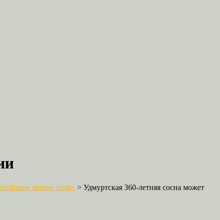
ии
сийское дерево года»
>
Удмуртская 360-летняя сосна может