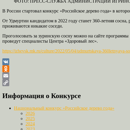
ФОТО: ПРЕСС-СЛУЖБА АДМИНИСТРАЦИИ ИГРИН
В России стартовал конкурс «Российское дерево года» в котор
От Удмуртии кандидатом в 2022 году станет 360-летняя сосна, 
приживаются никакие соседи.
Проголосовать за зуринскую сосну можно на сайте программы
проведут специалисты Центра «Здоровый лес».
https://izhevsk.mk.ru/culture/2022/05/04/udmurtskaya-360letnyaya-s
VK
Odnoklassniki
Email
Copy
Информация о Конкурсе
Link
Национальный конкурс «Российское дерево года»
2026
2025
2024
2023