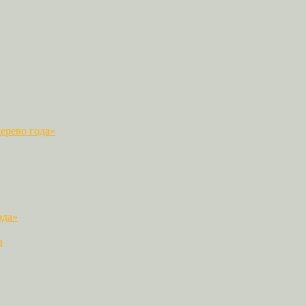
ерево года»
ода»
а