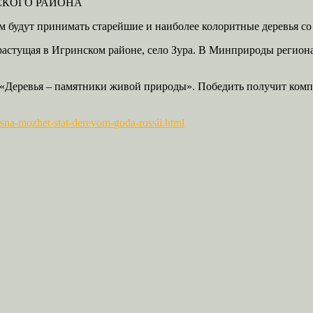
СКОГО РАЙОНА
ом будут принимать старейшие и наиболее колоритные деревья со
растущая в Игринском районе, село Зура. В Минприроды региона 
 «Деревья – памятники живой природы». Победить получит комп
osna-mozhet-stat-derevom-goda-rossii.html