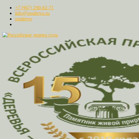
+7 (967) 290-82-71
info@rosdrevo.ru
rosdrevo