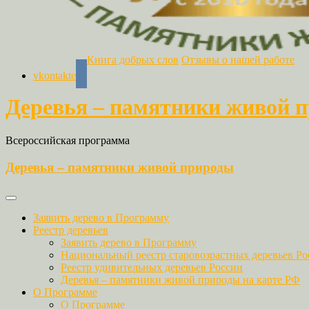
Книга добрых слов
Отзывы о нашей работе
vkontakte
Деревья – памятники живой 
Всероссийская программа
Деревья – памятники живой природы
Заявить дерево в Программу
Реестр деревьев
Заявить дерево в Программу
Национальный реестр старовозрастных деревьев Ро
Реестр удивительных деревьев России
Деревья – памятники живой природы на карте РФ
О Программе
О Программе