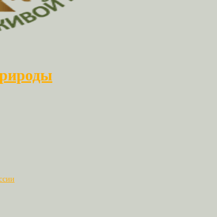
природы
ссии