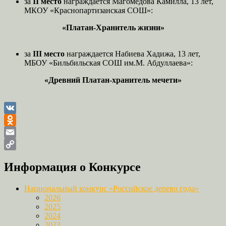
за
II место
награждается Магомедова Камилла, 13 лет,
МКОУ «Краснопартизанская СОШ»:
«Платан-Хранитель жизни»
за
III место
награждается Набиева Хадижа, 13 лет,
МБОУ «Бильбильская СОШ им.М. Абдуллаева»:
«Древний Платан-хранитель мечети»
VK
Odnoklassniki
Email
Copy
Информация о Конкурсе
Link
Национальный конкурс «Российское дерево года»
2026
2025
2024
2023