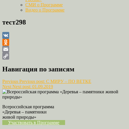
СМИ о Программе
Видео о Программе
тест298
VK
Odnoklassniki
Email
Copy
Навигация по записям
Link
Previous
Previous post:
С МИРУ – ПО ВЕТКЕ
Next
Next post:
01.09.2019
Всероссийская программа
«Деревья – памятники
живой природы»
Участвовать в Программе