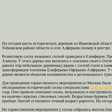
На сегодня шесть исторических деревьев из Ивановской облас
Тейковском районе области в селе Алферьево (номер в реестре
Реликтовую сосну называют сосной праведного Елевферия. Пре
Алексиу. У этого дерева они молились о спасении своего Отече
давних пор небольшую деревеньку рядом с сосной стали в памя
трансформация топонима Елиферьево-Оферьево-Алферьево. У с
дерево является объектом паломничества и регионального тури
Для проведения торжественного мероприятия из Москвы были 
обследовании исторической сосны специалистами
Центра дре
году. Они провели описание сосны, визуальную и инструмент
на наличие скрытых стволовых гнилей. Возрастным буравом П
приборе Линтаб установить точный возраст раритета. На сегод
На торжественном мероприятии у сосны собрались жители бли