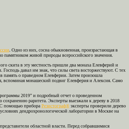
оссии
. Одно из них, сосна обыкновенная, произрастающая в
о памятником живой природы всероссийского значения.
ого скита в эту местность пришли два монаха Елевферий и
 Господь давал им знак, что силы света восторжествуют. С тех
 в память о праведном Елевферии. Затем произошла
я, вспоминая монашеский подвиг Елевферия и Алексия. Само
рограммы 2019” и подробный отчет о проведенном
 сохранению раритета. Эксперты выезжали к дереву в 2018
. С помощью прибора
Резистограф®
эксперты проверили дерево
 условиях дендрохронологической лаборатории в Москве на
представители областной власти. Перед собравшимися