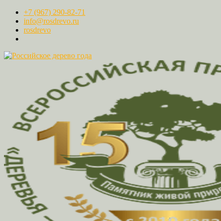
+7 (967) 290-82-71
info@rosdrevo.ru
rosdrevo