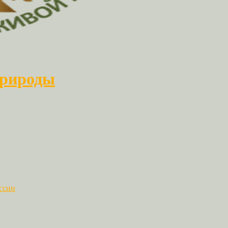
природы
ссии