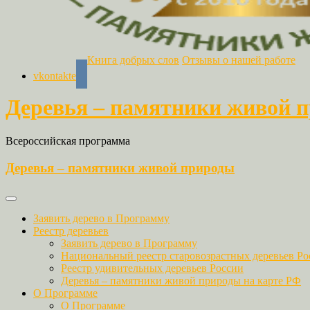
Книга добрых слов
Отзывы о нашей работе
vkontakte
Деревья – памятники живой 
Всероссийская программа
Деревья – памятники живой природы
Заявить дерево в Программу
Реестр деревьев
Заявить дерево в Программу
Национальный реестр старовозрастных деревьев Ро
Реестр удивительных деревьев России
Деревья – памятники живой природы на карте РФ
О Программе
О Программе