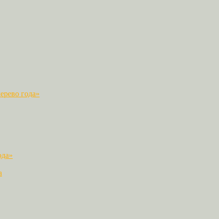
ерево года»
ода»
а