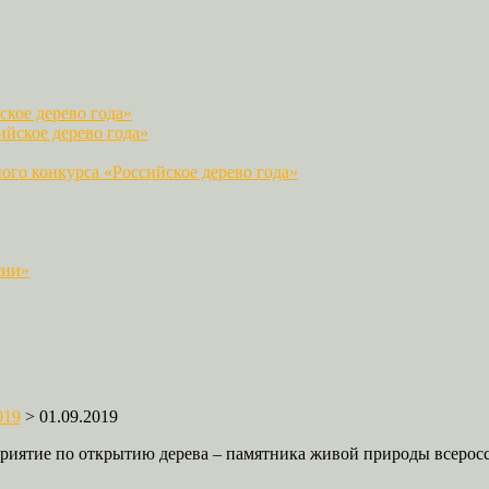
кое дерево года»
йское дерево года»
го конкурса «Российское дерево года»
сии»
019
>
01.09.2019
риятие по открытию дерева – памятника живой природы всеросс