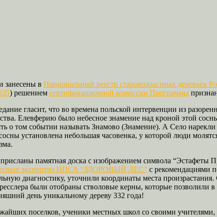
ти занесены в
Национальный реестр старовозрастных деревьев Р
635
) решением
сертификационной комиссии Программы
признан
дание гласит, что во времена польской интервенции из разоренн
ства. Елевферию было небесное знамение над кроной этой сосны.
ть о том событии называть Знамово (Знамение). А Село нарекли
осны установлена небольшая часовенка, у которой люди молятс
зма.
присланы памятная доска с изображением символа “Эстафеты П
весных экспертиз НПСА “ЗДОРОВЫЙ ЛЕС”
с рекомендациями по
альную диагностику, уточнили координаты места произрастания
ресслера были отобраны стволовые керны, которые позволили в
няшний день уникальному дереву 332 года!
жайших поселков, ученики местных школ со своими учителями, 