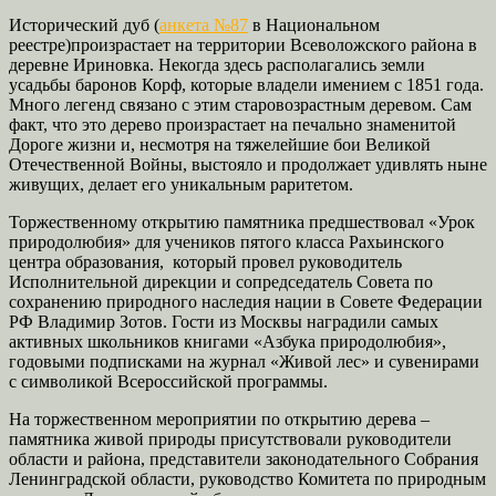
Исторический дуб (
анкета №87
в Национальном
реестре)произрастает на территории Всеволожского района в
деревне Ириновка. Некогда здесь располагались земли
усадьбы баронов Корф, которые владели имением с 1851 года.
Много легенд связано с этим старовозрастным деревом. Сам
факт, что это дерево произрастает на печально знаменитой
Дороге жизни и, несмотря на тяжелейшие бои Великой
Отечественной Войны, выстояло и продолжает удивлять ныне
живущих, делает его уникальным раритетом.
Торжественному открытию памятника предшествовал «Урок
природолюбия» для учеников пятого класса Рахьинского
центра образования, который провел руководитель
Исполнительной дирекции и сопредседатель Совета по
сохранению природного наследия нации в Совете Федерации
РФ Владимир Зотов. Гости из Москвы наградили самых
активных школьников книгами «Азбука природолюбия»,
годовыми подписками на журнал «Живой лес» и сувенирами
с символикой Всероссийской программы.
На торжественном мероприятии по открытию дерева –
памятника живой природы присутствовали руководители
области и района, представители законодательного Собрания
Ленинградской области, руководство Комитета по природным