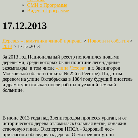
СМИ о Программе
Видео о Программе
17.12.2013
Деревья – памятники живой природы
>
Новости и события
>
2013
>
17.12.2013
За 2013 год Национальный реестр пополнился новыми
деревьями, среди которых были поистине легендарные
экземпляры, в том числе
«липа Чехова»
в г. Звенигород
Московской области (анкета № 256 в Реестре). Под этим
деревом на улице Октябрьская в 1884 году будущий писатель
и драматург отдыхал после работы в уездной земской
больнице.
В июне 2013 года над Звенигородом пронесся ураган, и от
исторического дерева отломилась большая ветвь, обнажив
стволовую гниль. Экспертов НПСА «Здоровый лес»
пригласили обследовать дерево. Осмотрев липу, они