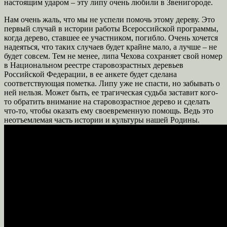
настоящим ударом – эту липу очень любили в Звенигороде.
Нам очень жаль, что мы не успели помочь этому дереву. Это
первый случай в истории работы Всероссийской программы,
когда дерево, ставшее ее участником, погибло. Очень хочется
надеяться, что таких случаев будет крайне мало, а лучше – не
будет совсем. Тем не менее, липа Чехова сохраняет свой номер
в Национальном реестре старовозрастных деревьев
Российской Федерации, в ее анкете будет сделана
соответствующая пометка. Липу уже не спасти, но забывать о
ней нельзя. Может быть, ее трагическая судьба заставит кого-
то обратить внимание на старовозрастное дерево и сделать
что-то, чтобы оказать ему своевременную помощь. Ведь это
неотъемлемая часть истории и культуры нашей Родины.