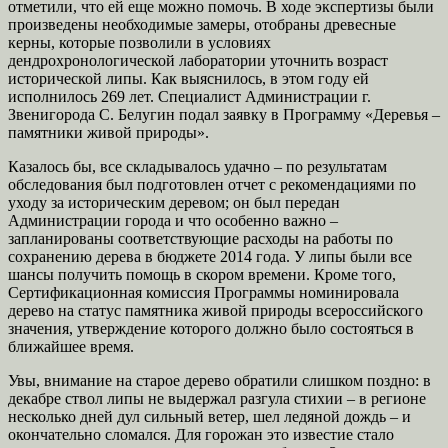
отметили, что ей еще можно помочь. В ходе экспертизы были
произведены необходимые замеры, отобраны древесные
керны, которые позволили в условиях
дендрохронологической лаборатории уточнить возраст
исторической липы. Как выяснилось, в этом году ей
исполнилось 269 лет. Специалист Администрации г.
Звенигорода С. Белугин подал заявку в Программу «Деревья –
памятники живой природы».
Казалось бы, все складывалось удачно – по результатам
обследования был подготовлен отчет с рекомендациями по
уходу за историческим деревом; он был передан
Администрации города и что особенно важно –
запланированы соответствующие расходы на работы по
сохранению дерева в бюджете 2014 года. У липы были все
шансы получить помощь в скором времени. Кроме того,
Сертификационная комиссия Программы номинировала
дерево на статус памятника живой природы всероссийского
значения, утверждение которого должно было состояться в
ближайшее время.
Увы, внимание на старое дерево обратили слишком поздно: в
декабре ствол липы не выдержал разгула стихии – в регионе
несколько дней дул сильный ветер, шел ледяной дождь – и
окончательно сломался. Для горожан это известие стало