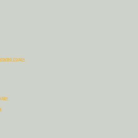
ерево года»
ода»
а