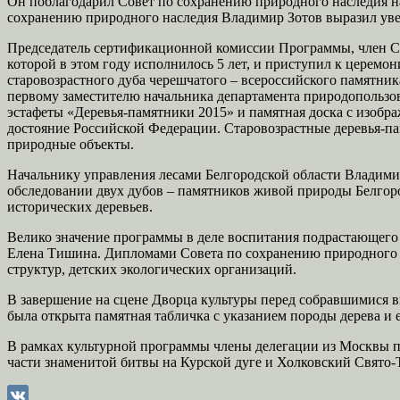
Он поблагодарил Совет по сохранению природного наследия на
сохранению природного наследия Владимир Зотов выразил уве
Председатель сертификационной комиссии Программы, член С
которой в этом году исполнилось 5 лет, и приступил к церем
старовозрастного дуба черешчатого – всероссийского памятн
первому заместителю начальника департамента природопользо
эстафеты «Деревья-памятники 2015» и памятная доска с изобра
достояние Российской Федерации. Старовозрастные деревья-па
природные объекты.
Начальнику управления лесами Белгородской области Владими
обследовании двух дубов – памятников живой природы Белгор
исторических деревьев.
Велико значение программы в деле воспитания подрастающего 
Елена Тишина. Дипломами Совета по сохранению природного 
структур, детских экологических организаций.
В завершение на сцене Дворца культуры перед собравшимися в
была открыта памятная табличка с указанием породы дерева и 
В рамках культурной программы члены делегации из Москвы п
части знаменитой битвы на Курской дуге и Холковский Свято