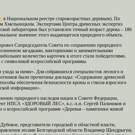
0
в Национальном реестре старовозрастных деревьев). По
ном Хмельницким. Экспертами Центра древесных экспертиз
кой лаборатории был установлен точный возраст дерева – 186
иональное значение этого выдающегося природного объекта.
провел Сопредседатель Совета по сохранению природного
аполненном загадками, викторинами и занимательными
ибольшее количество карточек в итоге стали победителями.
 с символикой всероссийской программы.
и ухода за ними». Для собравшихся специалистов лесного и
ботников были прочитаны доклады: «Содержание древесной
пособы обеспечения безопасности кроны и ствола взрослого
еской информации».
анению природного наследия нации в Совете Федерации,
идент НПСА «ЗДОРОВЫЙ ЛЕС», к.с.-х.н. Сергей Пальчиков и
о всероссийской программе «Деревья – памятники живой
Дубовое, представители городской и областной власти,
правления лесами Белгородской области Владимир Щендрыгин.