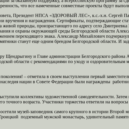
ции за оказанную поддержку, а всероссийскую программу за сд
ренность, что все намеченные совместные проекты будут выпол
овета, Президент НПСА «ЗДОРОВЫЙ ЛЕС», к.с.-х.н. Сергей Пал
онии вручения и награждения. Сертификаты, подтверждающие ста
ика живой природы, произрастающего по адресу село Дмитриевк
вания и охраны окружающей среды Белгородской области Алекс
жением переходящего знака. Александр Михайлович подчеркнул, ч
мятники станут еще одним брендом Белгородской области. И за
ру Щендрыгину и Главе администрации Белгородского района А
одской области с рекомендациями по уходу и оздоровительным 
поколения! – отметила в своем выступлении первый заместитель
наследия нации в Совете Федерации были награждены работник
ыступили коллективы художественной самодеятельности. Затем в
его точного возраста. Участники торжества ответили на вопрос
осетили музей-заповедник самого крупного в истории Второй 
-Троицкий подземный мужской монастырь, удивительный памятни