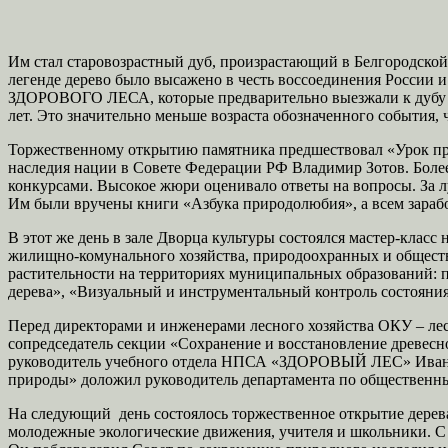
Им стал старовозрастный дуб, произрастающий в Белгородской
легенде дерево было высажено в честь воссоединения России
ЗДОРОВОГО ЛЕСА, которые предварительно выезжали к дубу дл
лет. Это значительно меньше возраста обозначенного события,
Торжественному открытию памятника предшествовал «Урок при
наследия нации в Совете Федерации РФ Владимир Зотов. Боле
конкурсами. Высокое жюри оценивало ответы на вопросы. За л
Им были вручены книги «Азбука природолюбия», а всем зараб
В этот же день в зале Дворца культуры состоялся мастер-класс
жилищно-комунального хозяйства, природоохранных и обществ
растительности на территориях муниципальных образований: п
дерева», «Визуальный и инструментальный контроль состояни
Перед директорами и инженерами лесного хозяйства ОКУ – ле
сопредседатель секции «Сохранение и восстановление древес
руководитель учебного отдела НПСА «ЗДОРОВЫЙ ЛЕС» Иван 
природы» доложил руководитель департамента по обществ
На следующий день состоялось торжественное открытие дерева
молодежные экологические движения, учителя и школьники. 