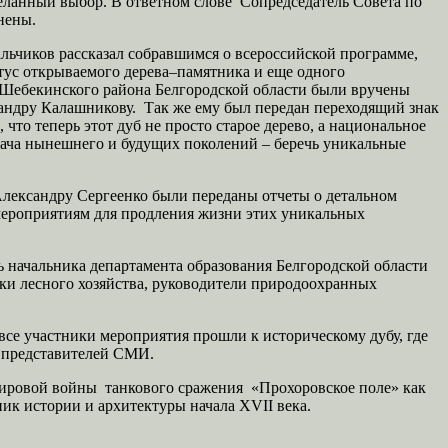
еланный выбор. В ответном слове Сопредседатель Совета по
нены.
ьчиков рассказал собравшимся о всероссийской программе,
тус открываемого дерева–памятника и еще одного
а Шебекинского района Белгородской области были вручены
андру Калашникову. Так же ему был передан переходящий знак
то теперь этот дуб не просто старое дерево, а национальное
дача нынешнего и будущих поколений – беречь уникальные
лександру Сергеенко были переданы отчеты о детальном
мероприятиям для продления жизни этих уникальных
 начальника департамента образования Белгородской области
и лесного хозяйства, руководители природоохранных
се участники мероприятия прошли к историческому дубу, где
ы представителей СМИ.
мировой войны танкового сражения «Прохоровское поле» как
к истории и архитектуры начала XVII века.