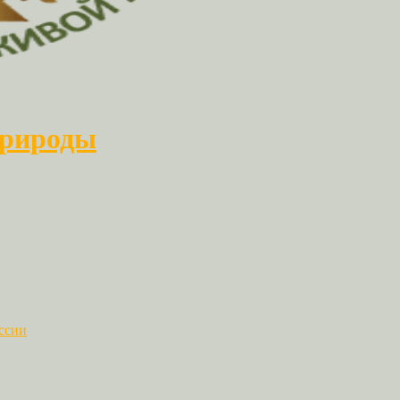
природы
ссии