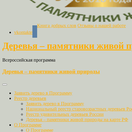
Книга добрых слов
Отзывы о нашей работе
vkontakte
Деревья – памятники живой 
Всероссийская программа
Деревья – памятники живой природы
Заявить дерево в Программу
Реестр деревьев
Заявить дерево в Программу
Национальный реестр старовозрастных деревьев Ро
Реестр удивительных деревьев России
Деревья – памятники живой природы на карте РФ
О Программе
О Программе