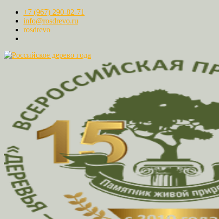
+7 (967) 290-82-71
info@rosdrevo.ru
rosdrevo