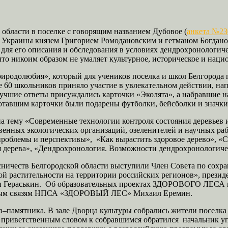
 области в поселке с говорящим названием Дубовое (
анкета №23
 и Украины князем Григорием Ромодановским и гетманом Богда
я его описания и обследования в условиях дендрохронологичес
 что никоим образом не умаляет культурное, историческое и нац
родолюбия», который для учеников поселка и школ Белгорода 
е 60 школьников приняло участие в увлекательном действии, н
учшие ответы присуждались карточки «Эколята», а набравшие на
отавшим карточки были подарены футболки, бейсболки и значки
 на тему «Современные технологии контроля состояния деревьев 
енных экологических организаций, озеленителей и научных ра
роблемы и перспективы», «Как вырастить здоровое дерево», «С
я дерева», «Дендрохронология. Возможности дендрохронологич
сничеств Белгородской области выступили Член Совета по сохр
ной растительности на территории российских регионов», през
Гераськин. Об образовательных проектах ЗДОРОВОГО ЛЕСА и 
енным связям НПСА «ЗДОРОВЫЙ ЛЕС» Михаил Еремин.
–памятника. В зале Дворца культуры собрались жители поселка 
С приветственным словом к собравшимся обратился начальник у