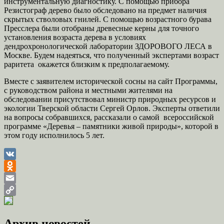
инструментальную диагностику. С помощью прибора
Резистограф дерево было обследовано на предмет наличия
скрытых стволовых гнилей. С помощью возрастного бурава
Пресслера были отобраны древесные керны для точного
установления возраста дерева в условиях
дендрохронологической лаборатории ЗДОРОВОГО ЛЕСА в
Москве. Будем надеяться, что полученный экспертами возраст
раритета окажется близким к предполагаемому.
Вместе с заявителем исторической сосны на сайт Программы,
с руководством района и местными жителями на
обследовании присутствовал министр природных ресурсов и
экологии Тверской области Сергей Орлов. Эксперты ответили
на вопросы собравшихся, рассказали о самой всероссийской
программе «Деревья – памятники живой природы», которой в
этом году исполнилось 5 лет.
VK
Odnoklassniki
Email
Copy
Link
Архив новостей