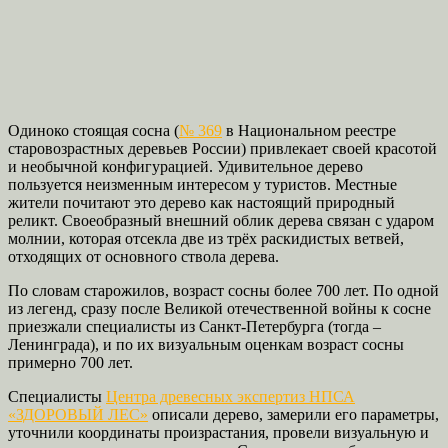
Одиноко стоящая сосна (
№ 369
в Национальном реестре
старовозрастных деревьев России) привлекает своей красотой
и необычной конфигурацией. Удивительное дерево
пользуется неизменным интересом у туристов. Местные
жители почитают это дерево как настоящий природный
реликт. Своеобразный внешний облик дерева связан с ударом
молнии, которая отсекла две из трёх раскидистых ветвей,
отходящих от основного ствола дерева.
По словам старожилов, возраст сосны более 700 лет. По одной
из легенд, сразу после Великой отечественной войны к сосне
приезжали специалисты из Санкт-Петербурга (тогда –
Ленинграда), и по их визуальным оценкам возраст сосны
примерно 700 лет.
Специалисты
Центра древесных экспертиз НПСА
«ЗДОРОВЫЙ ЛЕС»
описали дерево, замерили его параметры,
уточнили координаты произрастания, провели визуальную и