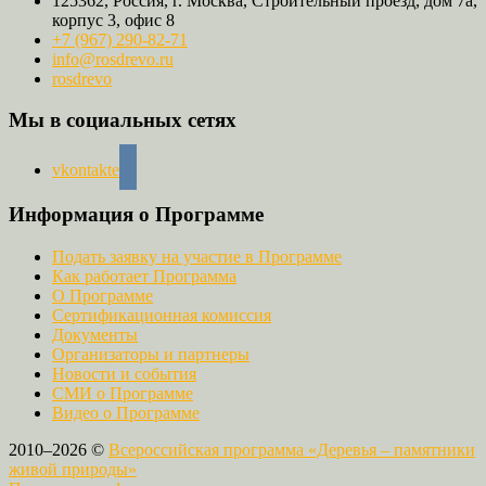
125362, Россия, г. Москва, Строительный проезд, дом 7а,
корпус 3, офис 8
+7 (967) 290-82-71
info@rosdrevo.ru
rosdrevo
Мы в социальных сетях
vkontakte
Информация о Программе
Подать заявку на участие в Программе
Как работает Программа
О Программе
Сертификационная комиссия
Документы
Организаторы и партнеры
Новости и события
СМИ о Программе
Видео о Программе
2010–2026 ©
Всероссийская программа «Деревья – памятники
живой природы»