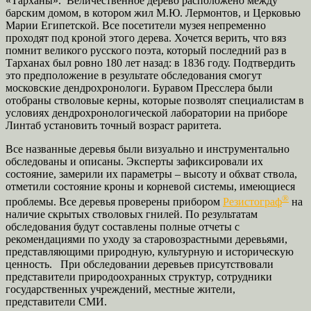
«Тарханы». Величественное дерево расположено между
барским домом, в котором жил М.Ю. Лермонтов, и Церковью
Марии Египетской. Все посетители музея непременно
проходят под кроной этого дерева. Хочется верить, что вяз
помнит великого русского поэта, который последний раз в
Тарханах был ровно 180 лет назад: в 1836 году. Подтвердить
это предположение в результате обследования смогут
московские дендрохронологи. Буравом Пресслера были
отобраны стволовые керны, которые позволят специалистам в
условиях дендрохронологической лаборатории на приборе
Линтаб установить точный возраст раритета.
Все названные деревья были визуально и инструментально
обследованы и описаны. Эксперты зафиксировали их
состояние, замерили их параметры – высоту и обхват ствола,
отметили состояние кроны и корневой системы, имеющиеся
®
проблемы. Все деревья проверены прибором
Резистограф
на
наличие скрытых стволовых гнилей. По результатам
обследования будут составлены полные отчеты с
рекомендациями по уходу за старовозрастными деревьями,
представляющими природную, культурную и историческую
ценность. При обследовании деревьев присутствовали
представители природоохранных структур, сотрудники
государственных учреждений, местные жители,
представители СМИ.