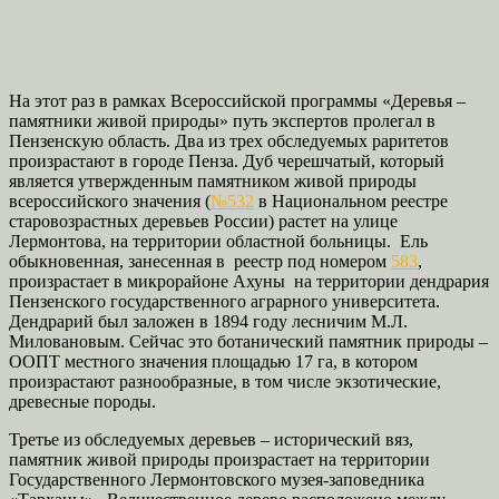
На этот раз в рамках Всероссийской программы «Деревья –
памятники живой природы» путь экспертов пролегал в
Пензенскую область. Два из трех обследуемых раритетов
произрастают в городе Пенза. Дуб черешчатый, который
является утвержденным памятником живой природы
всероссийского значения (
№532
в Национальном реестре
старовозрастных деревьев России) растет на улице
Лермонтова, на территории областной больницы. Ель
обыкновенная, занесенная в реестр под номером
583
,
произрастает в микрорайоне Ахуны на территории дендрария
Пензенского государственного аграрного университета.
Дендрарий был заложен в 1894 году лесничим М.Л.
Миловановым. Сейчас это ботанический памятник природы –
ООПТ местного значения площадью 17 га, в котором
произрастают разнообразные, в том числе экзотические,
древесные породы.
Третье из обследуемых деревьев – исторический вяз,
памятник живой природы произрастает на территории
Государственного Лермонтовского музея-заповедника