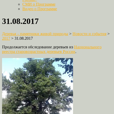
СМИ о Программе
Видео о Программе
31.08.2017
Деревья – памятники живой природы
>
Новости и события
>
2017
>
31.08.2017
Продолжается обследование деревьев из
Национального
реестра старовозрастных деревьев России
.