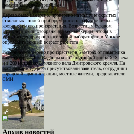
памятники живой природы».
Дерево было измерено, проверено на наличие скрытых
стволовых гнилей прибором резистограф, уточнены
координаты его произрастания. Возрастным буравом
Пресслера были отобраны древесные керны, чтобы в
условиях дендрохронологической лаборатории в Москве
определить точный возраст раритета
Историческое дерево произрастает в 5 метрах от памятника
архитектуры “Дом Вадбольского” постройки конца XIX века
и в 200 метрах от Земляного вала Дмитровского кремля. На
обследовании дерева присутствовали заявитель, сотрудники
городской администрации, местные жители, представители
СМИ.
VK
Odnoklassniki
Email
Copy
Link
Архив новостей