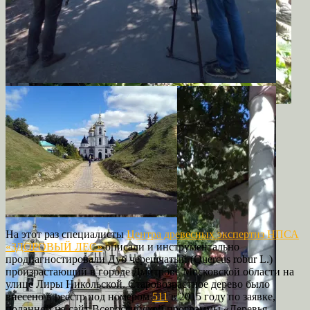
На этот раз специалисты
Центра древесных экспертиз НПСА
«ЗДОРОВЫЙ ЛЕС»
описали и инструментально
продиагностировали Дуб черешчатый (Quercus robur L.)
произрастающий в городе Дмитрове Московской области на
улице Лиры Никольской. Старовозрастное дерево было
внесено в реестр под номером
511
в 2015 году по заявке,
поданной на сайт Всероссийской программы «Деревья –