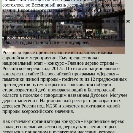
состоялось во Всемирный день лесов 21 марта в Брюсселе в
здании Европейского парламента. Участник от России,
красавец-дуб из Белгородской области, пропустив вперед
только номинантов из Португалии и Испании, занял почетное
третье место из 13 стран – участниц европейского
соревнования. Конкурс «Европейское дерево года»
проводится с 2011 года во всех европейских странах и с
каждым годом становится все популярнее.
Россия впервые приняла участие в столь престижном
европейском мероприятии. Ему предшествовал
национальный этап – конкурс «Главное дерево страны –
Российское дерево года 2017». По итогам национального
конкурса на сайте Всероссийской программы «Деревья –
памятники живой природы» rosdrevo.ru из 12 предложенных
претендентов путем открытого голосования победил
старовозрастный дуб, произрастающий в Белгородской
области в поселке с говорящим названием Дубовое. Могучее
дерево занесено в Национальный реестр старовозрастных
деревьев России под №230 и является памятником живой
природы всероссийского значения.
Как отмечают организаторы конкурса «Европейское дерево
года», его целью является подчеркнуть значение старых
деревьев в природном и культурном наследии, которое