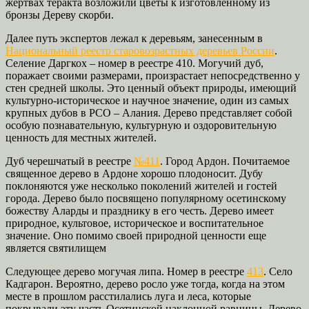
жертвах теракта возложили цветы к изготовленному из
бронзы Дереву скорби.
Далее путь экспертов лежал к деревьям, занесенным в
Национальный реестр старовозрастных деревьев России
.
Селение Даргкох – номер в реестре 410. Могучий дуб,
поражает своими размерами, произрастает непосредственно у
стен средней школы. Это ценный объект природы, имеющий
культурно-историческое и научное значение, один из самых
крупных дубов в РСО – Алания. Дерево представляет собой
особую познавательную, культурную и оздоровительную
ценность для местных жителей.
Дуб черешчатый в реестре
№411
. Город Ардон. Почитаемое
священное дерево в Ардоне хорошо плодоносит. Дубу
поклоняются уже несколько поколений жителей и гостей
города. Дерево было посвящено популярному осетинскому
божеству Аларды и празднику в его честь. Дерево имеет
природное, культовое, историческое и воспитательное
значение. Оно помимо своей природной ценности еще
является святилищем
Следующее дерево могучая липа. Номер в реестре
413
. Село
Кадгарон. Вероятно, дерево росло уже тогда, когда на этом
месте в прошлом расстилались луга и леса, которые
покрывали эту часть Осетинской наклонной равнины. Дерево