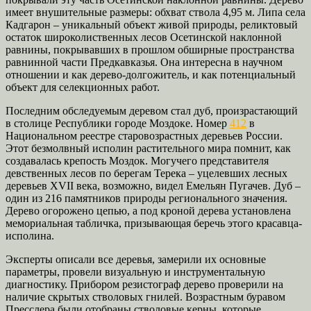
имеет внушительные размеры: обхват ствола 4,95 м. Липа села
Кадгарон – уникальный объект живой природы, реликтовый
остаток широколиственных лесов Осетинской наклонной
равнины, покрывавших в прошлом обширные пространства
равнинной части Предкавказья. Она интересна в научном
отношении и как дерево-долгожитель, и как потенциальный
объект для селекционных работ.
Последним обследуемым деревом стал дуб, произрастающий
в столице Республики городе Моздоке. Номер
412
в
Национальном реестре старовозрастных деревьев России.
Этот безмолвный исполин растительного мира помнит, как
создавалась крепость Моздок. Могучего представителя
девственных лесов по берегам Терека – уцелевших лесных
деревьев XVII века, возможно, видел Емельян Пугачев. Дуб –
один из 216 памятников природы регионального значения.
Дерево огорожено цепью, а под кроной дерева установлена
мемориальная табличка, призывающая беречь этого красавца-
исполина.
Эксперты описали все деревья, замерили их основные
параметры, провели визуальную и инструментальную
диагностику. Прибором резистограф дерево проверили на
наличие скрытых стволовых гнилей. Возрастным буравом
Пресслера были отобраны стволовые керны, которые