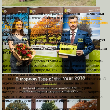
На сайте Всероссийской программы «Деревья — памятники
живой природы» www. rosdrevo.ru стартовало
электронное
голосование по ежегодному конкурсу «Главное дерево страны
– Российское дерево года — 2018»
.
Уже второй год подряд отбор претендентов на статус
победителя в конкурсе «Российское Дерево года» организует
НПСА «ЗДОРОВЫЙ ЛЕС» при поддержке Совета по
сохранению природного наследия нации в Совете Федерации
ФС РФ.
Конкурс «Главное дерево страны – Российское дерево года»
призван повысить осведомленность населения о деревьях-
памятниках живой природы, как наследии наших предков
путем поиска и продвижения исторических деревьев и их
связи с людьми; вдохновить активных граждан заботиться об
окружающей среде, обратить их внимание на значение
старовозрастных деревьев в природном и культурном
наследии России, которое требует нашей заботы и защиты;
укрепить местные сообщества, отношения между людьми и
повысить их осведомленность об окружающей среде.
В прошлом году победителем конкурса «Главное дерево