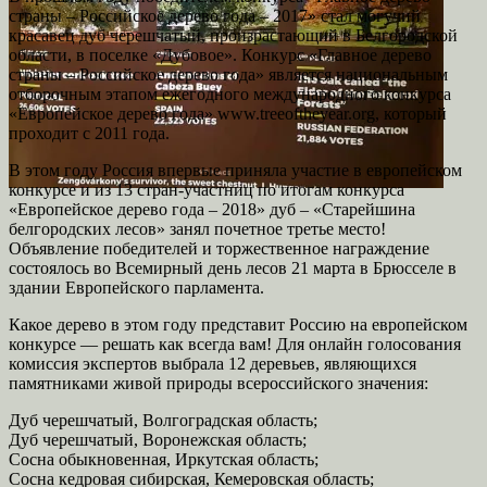
страны – Российское дерево года – 2017» стал могучий
красавец дуб черешчатый, произрастающий в Белгородской
области, в поселке «Дубовое». Конкурс «Главное дерево
страны – Российское дерево года» является национальным
отборочным этапом ежегодного международного конкурса
«Европейское дерево года» www.treeoftheyear.org, который
проходит с 2011 года.
В этом году Россия впервые приняла участие в европейском
конкурсе и из 13 стран-участниц по итогам конкурса
«Европейское дерево года – 2018» дуб – «Старейшина
белгородских лесов» занял почетное третье место!
Объявление победителей и торжественное награждение
состоялось во Всемирный день лесов 21 марта в Брюсселе в
здании Европейского парламента.
Какое дерево в этом году представит Россию на европейском
конкурсе — решать как всегда вам! Для онлайн голосования
комиссия экспертов выбрала 12 деревьев, являющихся
памятниками живой природы всероссийского значения:
Дуб черешчатый, Волгоградская область;
Дуб черешчатый, Воронежская область;
Сосна обыкновенная, Иркутская область;
Сосна кедровая сибирская, Кемеровская область;