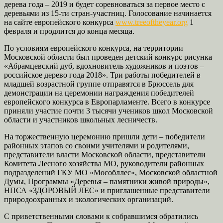
дерева года – 2019 и будет соревноваться за первое место с
деревьями из 15-ти стран-участниц. Голосование начинается
на сайте европейского конкурса
www.treeoftheyear.org
1
февраля и продлится до конца месяца.
По условиям европейского конкурса, на территории
Московской области был проведен детский конкурс рисунка
«Абрамцевский дуб, вдохновитель художников и поэтов –
российское дерево года 2018». Три работы победителей в
младшей возрастной группе отправятся в Брюссель для
демонстрации на церемонии награждения победителей
европейского конкурса в Европарламенте. Всего в конкурсе
приняли участие почти 3 тысячи учеников школ Московской
области и участников школьных лесничеств.
На торжественную церемонию пришли дети – победители
районных этапов со своими учителями и родителями,
представители власти Московской области, представители
Комитета Лесного хозяйства МО, руководители районных
подразделений ГКУ МО «Мособллес», Московской областной
Думы, Программы «Деревья – памятники живой природы»,
НПСА «ЗДОРОВЫЙ ЛЕС» и приглашенные представители
природоохранных и экологических организаций.
С приветственными словами к собравшимся обратились