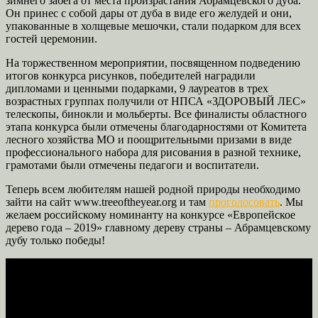
зимнего забега от места произрастания Абрамцевского дуба.
Он принес с собой дары от дуба в виде его желудей и они,
упакованные в холщевые мешочки, стали подарком для всех
гостей церемонии.
На торжественном мероприятии, посвященном подведению
итогов конкурса рисунков, победителей наградили
дипломами и ценными подарками, 9 лауреатов в трех
возрастных группах получили от НПСА «ЗДОРОВЫЙ ЛЕС»
телескопы, бинокли и мольберты. Все финалисты областного
этапа конкурса были отмечены благодарностями от Комитета
лесного хозяйства МО и поощрительными призами в виде
профессионального набора для рисования в разной технике,
грамотами были отмечены педагоги и воспитатели.
Теперь всем любителям нашей родной природы необходимо
зайти на сайт www.treeoftheyear.org и там
проголосовать
. Мы
желаем российскому номинанту на конкурсе «Европейское
дерево года – 2019» главному дереву страны – Абрамцевскому
дубу только победы!