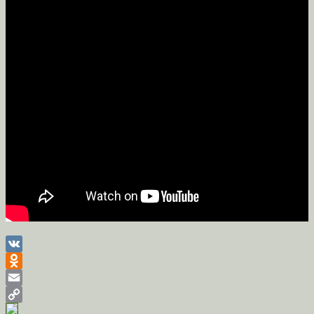
VK
Odnoklassniki
Email
Copy