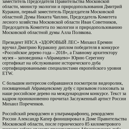
заместитель Председателя Правительства Московской
области, министр экологии и природопользования Дмитрий
Куракин, первый заместитель Председателя Московской
областной Думы Никита Чаплин, Председатель Комитета
лесного хозяйства Московской области Иван Советников,
Председатель Комитета по экологии и природопользованию
Московской областной думы Алла Полякова.
Президент НПСА «ЗДОРОВЫЙ ЛЕС» Михаил Еремин
вручил Дмитрию Куракину диплом победителя в конкурсе
«Российское дерево года – 2018», а Главному архитектору
музея – заповедника «Абрамцево» Юрию Серегину
сертификат на обслуживание исторического дуба
сертифицированными специалистами европейского уровня
ETW.
С большим интересом собравшиеся посмотрели видеоролик,
посвященный Абрамцевскому дубу с призывом голосовать за
наше российское дерево на международном конкурсе. Текст за
кадром проникновенно прочитал Заслуженный артист России
Михаил Пореченков.
Российский рекордсмен и ультрамарафонец, рекордсмен
России Александр Капер финишировал в Доме Правительства
Московской области, после героического 85 километрового