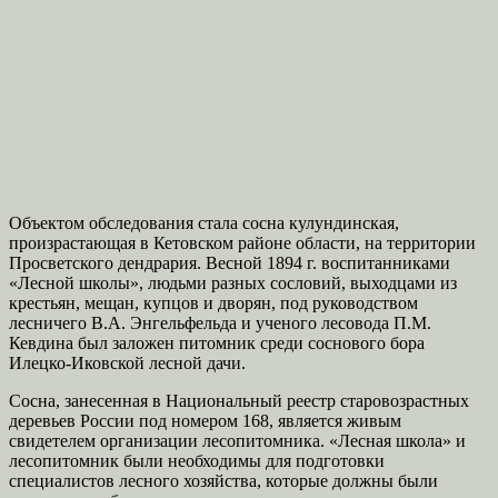
Объектом обследования стала сосна кулундинская,
произрастающая в Кетовском районе области, на территории
Просветского дендрария. Весной 1894 г. воспитанниками
«Лесной школы», людьми разных сословий, выходцами из
крестьян, мещан, купцов и дворян, под руководством
лесничего В.А. Энгельфельда и ученого лесовода П.М.
Кевдина был заложен питомник среди соснового бора
Илецко-Иковской лесной дачи.
Сосна, занесенная в Национальный реестр старовозрастных
деревьев России под номером 168, является живым
свидетелем организации лесопитомника. «Лесная школа» и
лесопитомник были необходимы для подготовки
специалистов лесного хозяйства, которые должны были