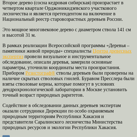
Второе дерево (сосна кедровая сибирская) произрастает в
четвертом квартале Орджоникидзевского участкового
лесничества и является претендентом на включение в
Национальный реестр старовозрастных деревьев России.
Это мощное многовековое дерево с диаметром ствола 141 см
и высотой 31 м.
В рамках реализации Всероссийской программы «Деревья –
памятники живой природы» специалисты
Центра древесных
экспертиз
провели визуальное и инструментальное
обследование, описали деревья, замерили основные
параметры, уточнили координаты места произрастания.
Прибором
Резистограф®
стволы деревьев были проверены на
наличие скрытых стволовых гнилей. Буравом Пресслера были
взяты стволовые керны, которые помогут в условиях
дендрохронологической лаборатории в Москве установить
точный возраст природных раритетов.
Содействие в обследовании данных деревьев экспертам
оказали сотрудники Дирекции по особо охраняемым
природным территориям Республики Хакасия и
представители Саралинского лесничества Министерства
природных ресурсов и экологии Республики Хакасия.