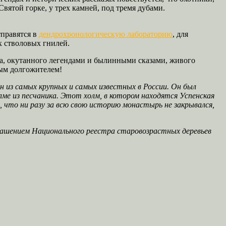
вятой горке, у трех камней, под тремя дубами.
тправятся в
дендрохронологическую лабораторию
, для
х стволовых гнилей.
а, окутанного легендами и былинными сказами, живого
ым долгожителем!
 из самых крупных и самых известных в России. Он был
лме из песчаника. Этот холм, в котором находятся Успенская
 что ни разу за всю свою историю монастырь не закрывался,
рашением Национального реестра старовозрастных деревьев