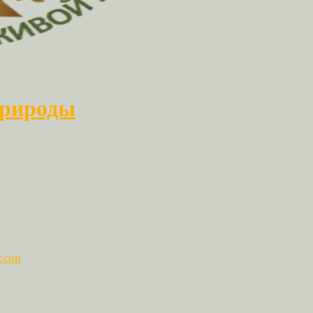
природы
ссии