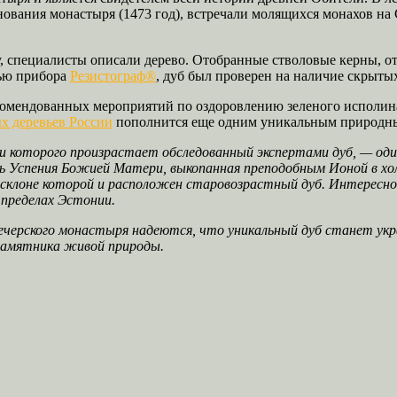
ования монастыря (1473 год), встречали молящихся монахов на С
 специалисты описали дерево. Отобранные стволовые керны, о
щью прибора
Резистограф®
, дуб был проверен на наличие скрыты
рекомендованных мероприятий по оздоровлению зеленого исполин
х деревьев России
пополнится еще одним уникальным природн
 которого произрастает обследованный экспертами дуб, — один
ковь Успения Божией Матери, выкопанная преподобным Ионой в хо
а склоне которой и расположен старовозрастный дуб. Интересно,
в пределах Эстонии.
ечерского монастыря надеются, что уникальный дуб станет ук
памятника живой природы.