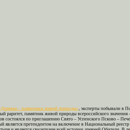
«Деревья – памятники живой природы»
, эксперты побывали в П
ьный раритет, памятник живой природы всероссийского значения
тов состоялся по приглашению Свято – Успенского Псково – Пече
рый является претендентом на включение в Национальный реестр 
ыря и является свидетелем всей истории древней Обители. В лег