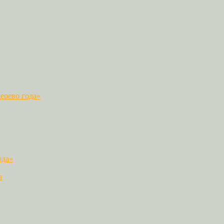
ерево года»
ода»
а