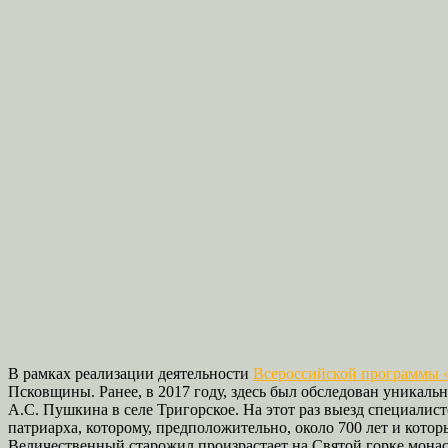
В рамках реализации деятельности
Всероссийской программы 
Псковщины. Ранее, в 2017 году, здесь был обследован уникал
А.С. Пушкина в селе Тригорское. На этот раз выезд специалис
патриарха, которому, предположительно, около 700 лет и кото
Величественный старожил произрастает на Святой горке монаст