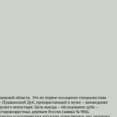
сковской области. Это не первое посещение специалистами
 – Пушкинский Дуб, произрастающий в музее – заповеднике
рского монастыря. Цель выезда – обследование дуба –
старовозрастных деревьев России (заявка № 994).
ендах и исторических рассказах повествуется, что охотники,