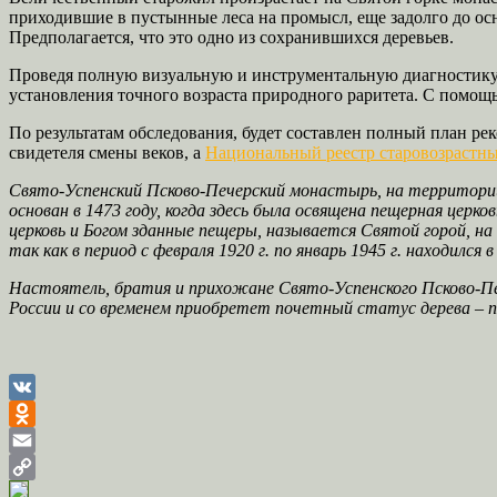
приходившие в пустынные леса на промысл, еще задолго до осн
Предполагается, что это одно из сохранившихся деревьев.
Проведя полную визуальную и инструментальную диагностику,
установления точного возраста природного раритета. С помо
По результатам обследования, будет составлен полный план 
свидетеля смены веков, а
Национальный реестр старовозрастны
Свято-Успенский Псково-Печерский монастырь, на территории
основан в 1473 году, когда здесь была освящена пещерная цер
церковь и Богом зданные пещеры, называется Святой горой, н
так как в период с февраля 1920 г. по январь 1945 г. находился 
Настоятель, братия и прихожане Свято-Успенского Псково-П
России и со временем приобретет почетный статус дерева – 
VK
Odnoklassniki
Email
Copy