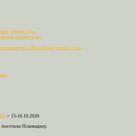
кое дерево года»
йское дерево года»
го конкурса «Российское дерево года»
сии»
020
>
15-16.10.2020
»
посетили Псковщину.