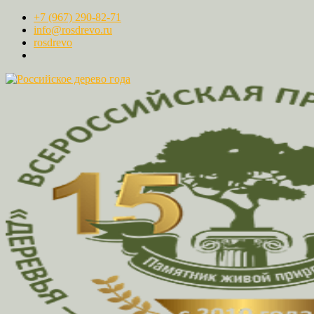
+7 (967) 290-82-71
info@rosdrevo.ru
rosdrevo