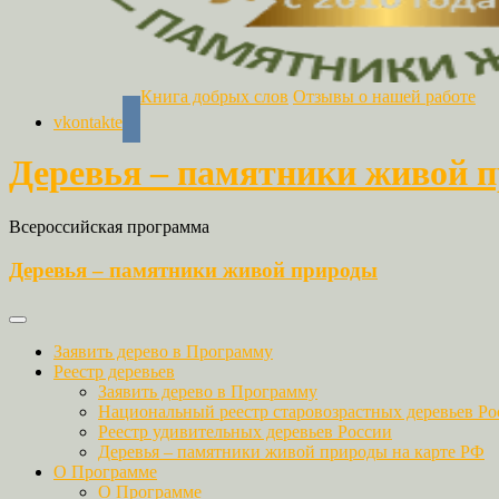
Книга добрых слов
Отзывы о нашей работе
vkontakte
Деревья – памятники живой 
Всероссийская программа
Деревья – памятники живой природы
Заявить дерево в Программу
Реестр деревьев
Заявить дерево в Программу
Национальный реестр старовозрастных деревьев Ро
Реестр удивительных деревьев России
Деревья – памятники живой природы на карте РФ
О Программе
О Программе