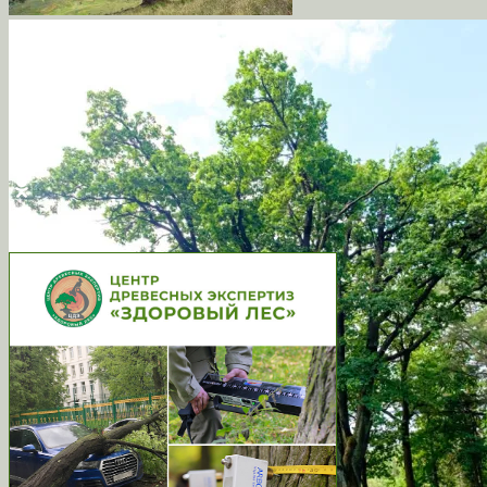
VK
Odnoklassniki
Email
Copy
Link