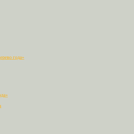
ерево года»
ода»
а