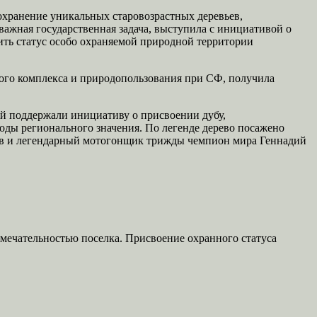
охранение уникальных старовозрастных деревьев,
ажная государственная задача, выступила с инициативой о
чить статус особо охраняемой природной территории
ого комплекса и природопользования при СФ, получила
ой поддержали инициативу о присвоении дубу,
оды регионального значения. По легенде дерево посажено
мов и легендарный мотогонщик трижды чемпион мира Геннадий
имечательностью поселка. Присвоение охранного статуса