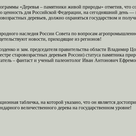
рограммы «Деревья – памятники живой природы» отметив, что с
 ценность для Российской Федерации, на сегодняшний день — в
ровозрастных деревьев, должно охраняться государством и полу
иродного наследия России Совета по вопросам агропромышленн
детельствуют новости, приходящие из регионов!
озденко и зам. председателя правительства области Владимир Ц
стре старовозрастных деревьев России) статуса памятника прир
писатель – фантаст и ученый палеонтолог Иван Антонович Ефре
ионная табличка, на которой указано, что он является достопр
ендарного величественного дерева на государственном уровне!