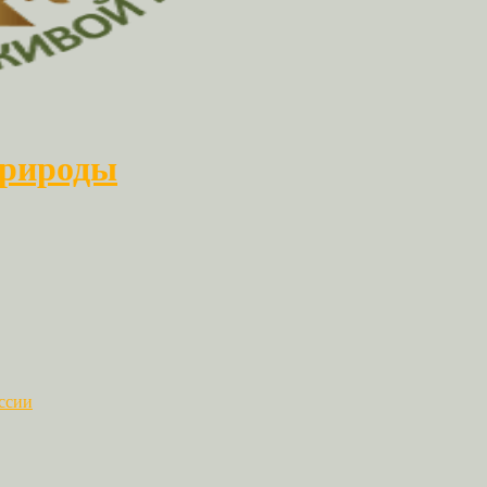
природы
ссии