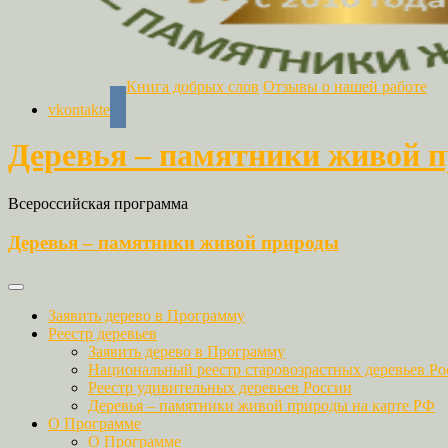
Книга добрых слов
Отзывы о нашей работе
vkontakte
Деревья – памятники живой 
Всероссийская программа
Деревья – памятники живой природы
Заявить дерево в Программу
Реестр деревьев
Заявить дерево в Программу
Национальный реестр старовозрастных деревьев Ро
Реестр удивительных деревьев России
Деревья – памятники живой природы на карте РФ
О Программе
О Программе