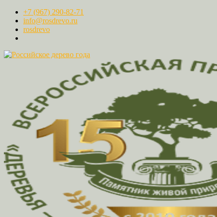
+7 (967) 290-82-71
info@rosdrevo.ru
rosdrevo