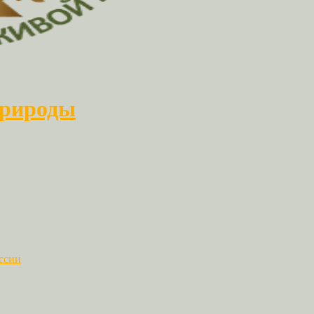
природы
ссии