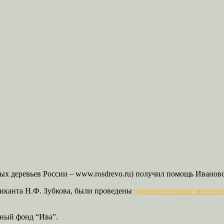
ых деревьев России – www.rosdrevo.ru) получил помощь Иванов
иканта Н.Ф. Зубкова, были проведены
оздоровительные меропр
ьный фонд “Ива”.