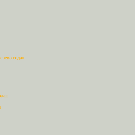
ерево года»
ода»
а