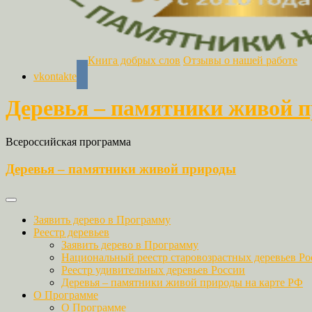
Книга добрых слов
Отзывы о нашей работе
vkontakte
Деревья – памятники живой 
Всероссийская программа
Деревья – памятники живой природы
Заявить дерево в Программу
Реестр деревьев
Заявить дерево в Программу
Национальный реестр старовозрастных деревьев Ро
Реестр удивительных деревьев России
Деревья – памятники живой природы на карте РФ
О Программе
О Программе