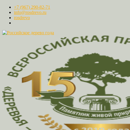
+7 (967) 290-82-71
info@rosdrevo.ru
rosdrevo