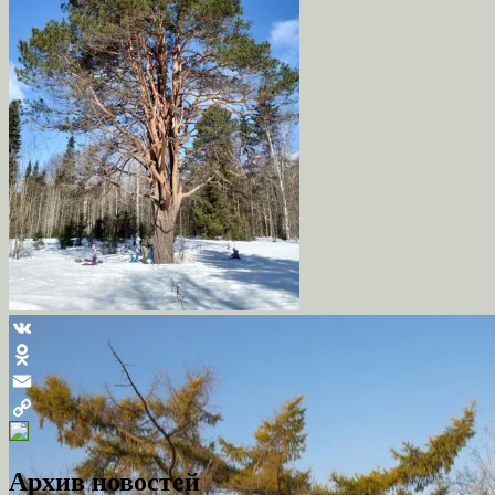
VK
Odnoklassniki
Email
Copy
Link
Архив новостей