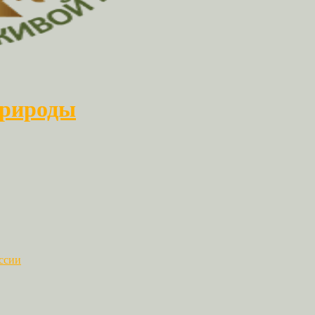
природы
ссии