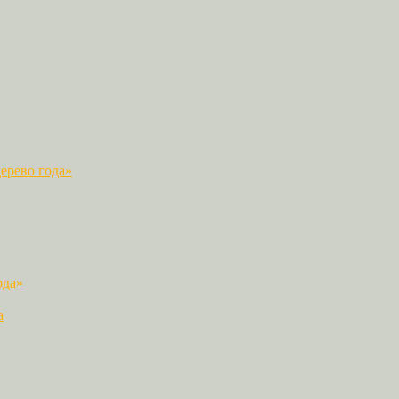
ерево года»
ода»
а