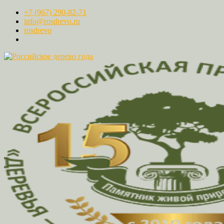
+7 (967) 290-82-71
info@rosdrevo.ru
rosdrevo