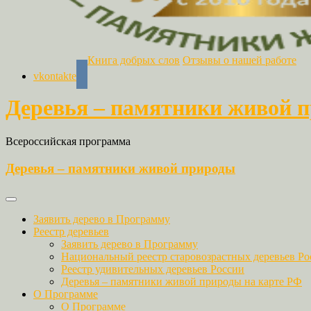
Книга добрых слов
Отзывы о нашей работе
vkontakte
Деревья – памятники живой 
Всероссийская программа
Деревья – памятники живой природы
Заявить дерево в Программу
Реестр деревьев
Заявить дерево в Программу
Национальный реестр старовозрастных деревьев Ро
Реестр удивительных деревьев России
Деревья – памятники живой природы на карте РФ
О Программе
О Программе