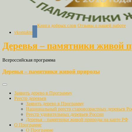
Книга добрых слов
Отзывы о нашей работе
vkontakte
Деревья – памятники живой 
Всероссийская программа
Деревья – памятники живой природы
Заявить дерево в Программу
Реестр деревьев
Заявить дерево в Программу
Национальный реестр старовозрастных деревьев Ро
Реестр удивительных деревьев России
Деревья – памятники живой природы на карте РФ
О Программе
О Программе