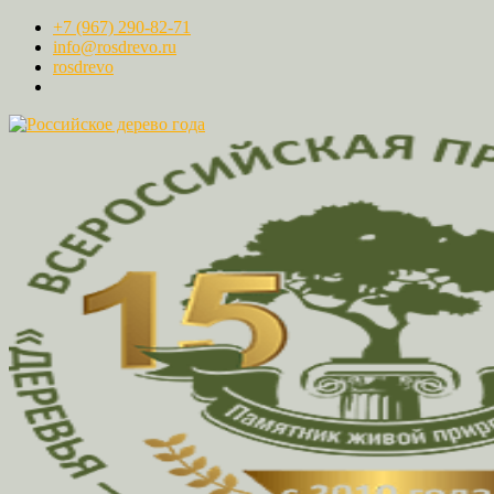
+7 (967) 290-82-71
info@rosdrevo.ru
rosdrevo