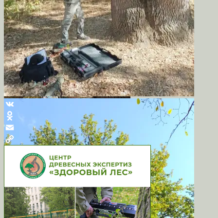
VK
Odnoklassniki
Email
Copy
Link