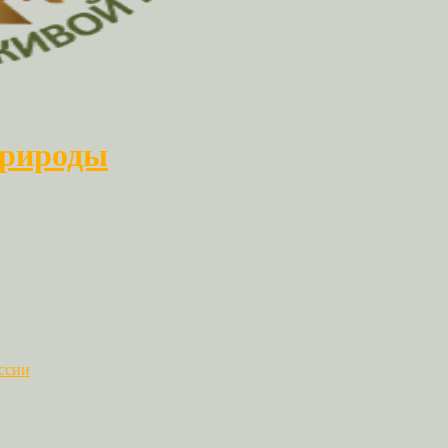
природы
ссии