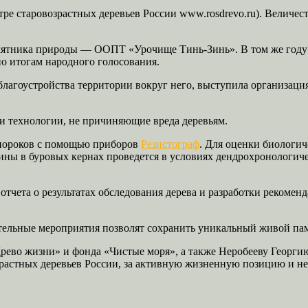
ре старовозрастных деревьев России www.rosdrevo.ru). Величест
памятника природы — ООПТ «Урочище Тинь-Зинь». В том же году
по итогам народного голосования.
лагоустройства территории вокруг него, выступила организаци
 технологии, не причиняющие вреда деревьям.
 пороков с помощью приборов
Резистограф
. Для оценки биологич
ины в буровых кернах проведется в условиях дендрохронологиче
отчета о результатах обследования дерева и разработки рекоме
ельные мероприятия позволят сохранить уникальный живой пам
рево жизни» и фонда «Чистые моря», а также Неробееву Георги
зрастных деревьев России, за активную жизненную позицию и н