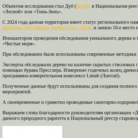
Объектом исследования стал Дуб (
№1005
в Национальном реест
«Лесной» или «Тинь-Зинь».
С 2024 года данная территория имеет статус регионального 
конкурсе «Российское дерево года – 2024»
и заняло 10-е место 
Инициатором проведения обследования уникального дерева и б
«Чистые моря».
При обследовании были использованы современные методики и
Эксперты обследовали дерево на наличие скрытых стволовых
помощью бурава Пресслера. Измерение годичных колец древес
программно-измерительном комплексе Lintab (Линтаб).
Полученные данные будут использованы для создания полного 
мероприятий.
А своевременные и грамотно проводимые санитарно-оздоровит
Выражаем слова благодарности руководителям организации «Д
данного природного раритета в Национальный реестр старово