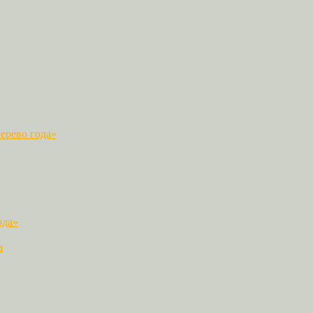
ерево года»
ода»
а