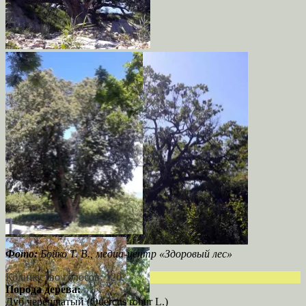
Фото:
Бойко Т. В., медиа-центр «Здоровый лес»
Количество голосов: 120
Порода дерева:
Дуб черешчатый (Quercus robur L.)