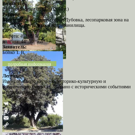
Возраст:
234 (по данным ЦДЭ на 2018 г.)
Регион:
Волгоградская область, город Дубовка, лесопарковая зона на
берегу Волгоградского водохранилища.
GPS:
широта: 49° 03′ 458″
долгота: 44° 50′ 968″
Заявитель:
Бойко Т. В.
подробная информация
Легенда:
Имеет большую научную, историко-культурную и
эстетическую ценность. Связано с историческими событиями
и персоналиями.
VK
Odnoklassniki
Email
Copy