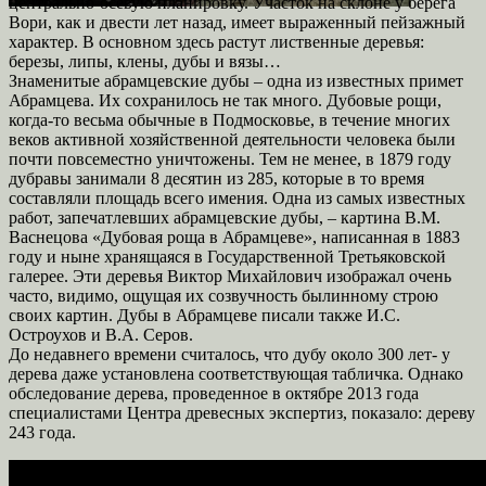
центрально-осевую планировку. Участок на склоне у берега
Вори, как и двести лет назад, имеет выраженный пейзажный
характер. В основном здесь растут лиственные деревья:
березы, липы, клены, дубы и вязы…
Знаменитые абрамцевские дубы – одна из известных примет
Абрамцева. Их сохранилось не так много. Дубовые рощи,
когда-то весьма обычные в Подмосковье, в течение многих
веков активной хозяйственной деятельности человека были
почти повсеместно уничтожены. Тем не менее, в 1879 году
дубравы занимали 8 десятин из 285, которые в то время
составляли площадь всего имения. Одна из самых известных
работ, запечатлевших абрамцевские дубы, – картина В.М.
Васнецова «Дубовая роща в Абрамцеве», написанная в 1883
году и ныне хранящаяся в Государственной Третьяковской
галерее. Эти деревья Виктор Михайлович изображал очень
часто, видимо, ощущая их созвучность былинному строю
своих картин. Дубы в Абрамцеве писали также И.С.
Остроухов и В.А. Серов.
До недавнего времени считалось, что дубу около 300 лет- у
дерева даже установлена соответствующая табличка. Однако
обследование дерева, проведенное в октябре 2013 года
специалистами Центра древесных экспертиз, показало: дереву
243 года.