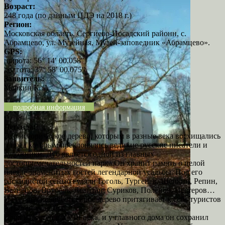
Возраст:
248 года (по данным ЦДЭ на 2018 г.)
Регион:
Московская область, Сергиево-Посадский районн, с.
Абрамцево, ул. Музейная, Музей-заповедник «Абрамцево».
GPS:
широта: 56° 14′ 00.058″
долгота: 37° 58′ 00.075″
Заявитель:
Маркин К. А.
подробная информация
Легенда:
Это историческое дерево, которым в разные века восхищались
и пред которым преклонялись великие русские писатели и
художники. Дуб является одной из главных
достопримечательностей парка.Он хранит память о целой
плеяде знаменитых гостей легендарной усадьбы. Под его
раскидистой сенью гуляли Гоголь, Тургенев, Щепкин, Репин,
Васнецов, Врубель, Левитан, Суриков, Поленов, Нестеров…
И сегодня величественное дерево притягивает к себе туристов
и гостей усадьбы.
Парк известен с XVIII века, и у главного дома он сохранил