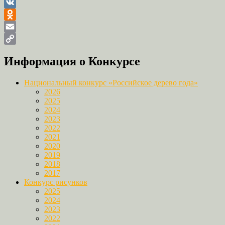
VK
Odnoklassniki
Email
Copy
Информация о Конкурсе
Link
Национальный конкурс «Российское дерево года»
2026
2025
2024
2023
2022
2021
2020
2019
2018
2017
Конкурс рисунков
2025
2024
2023
2022