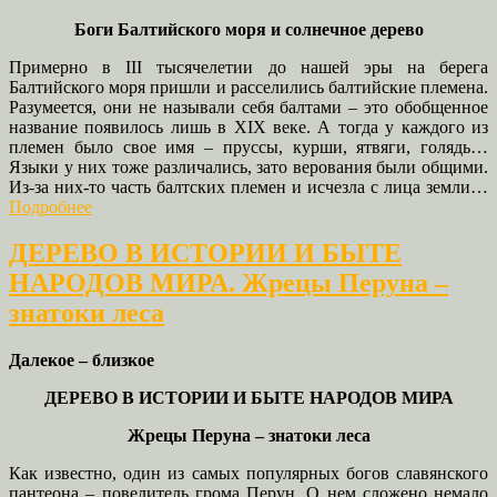
Боги Балтийского моря и солнечное дерево
Примерно в
III
тысячелетии до нашей эры на берега
Балтийского моря пришли и расселились балтийские племена.
Разумеется, они не называли себя балтами – это обобщенное
название появилось лишь в
XIX
веке. А тогда у каждого из
племен было свое имя – пруссы, курши, ятвяги, голядь…
Языки у них тоже различались, зато верования были общими.
Из-за них-то часть балтских племен и исчезла с лица земли…
Подробнее
ДЕРЕВО В ИСТОРИИ И БЫТЕ
НАРОДОВ МИРА. Жрецы Перуна –
знатоки леса
Далекое – близкое
ДЕРЕВО В ИСТОРИИ И БЫТЕ НАРОДОВ МИРА
Жрецы Перуна – знатоки леса
Как известно, один из самых популярных богов славянского
пантеона – повелитель грома Перун. О нем сложено немало