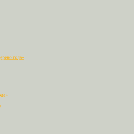
ерево года»
ода»
а