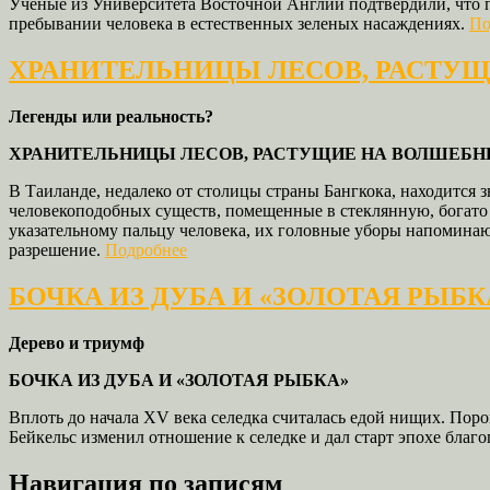
Ученые из Университета Восточной Англии подтвердили, что п
пребывании человека в естественных зеленых насаждениях.
По
ХРАНИТЕЛЬНИЦЫ ЛЕСОВ, РАСТУЩ
Легенды или реальность?
ХРАНИТЕЛЬНИЦЫ ЛЕСОВ,
РАСТУЩИЕ НА ВОЛШЕБН
В Таиланде, недалеко от столицы страны Бангкока, находится
человекоподобных существ, помещенные в стеклянную, богато
указательному пальцу человека, их головные уборы напоминаю
разрешение.
Подробнее
БОЧКА ИЗ ДУБА И «ЗОЛОТАЯ РЫБК
Дерево и триумф
БОЧКА ИЗ ДУБА И «ЗОЛОТАЯ РЫБКА»
Вплоть до начала XV века селедка считалась едой нищих. По
Бейкельс изменил отношение к селедке и дал старт эпохе благ
Навигация по записям