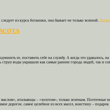
следует из курса ботаники, она бывает не только зеленой.
Подро
РАСОТА
дчинить ее, поставить себе на службу. А когда это удавалось, н
 струи воды украшали как самые ранние города людей, так и с
 маслом», итальянцы – «золотом», только зеленым. Поэтичные и
ое дорогое, самое целебное из всех масел, воистину – подарок