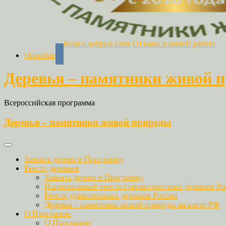
Книга добрых слов
Отзывы о нашей работе
vkontakte
Деревья – памятники живой 
Всероссийская программа
Деревья – памятники живой природы
Заявить дерево в Программу
Реестр деревьев
Заявить дерево в Программу
Национальный реестр старовозрастных деревьев Ро
Реестр удивительных деревьев России
Деревья – памятники живой природы на карте РФ
О Программе
О Программе