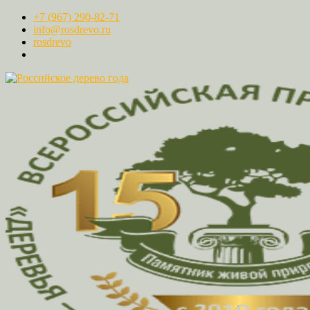
+7 (967) 290-82-71
info@rosdrevo.ru
rosdrevo