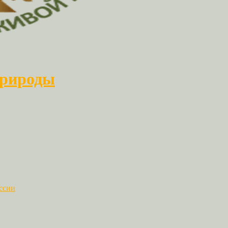
природы
ссии