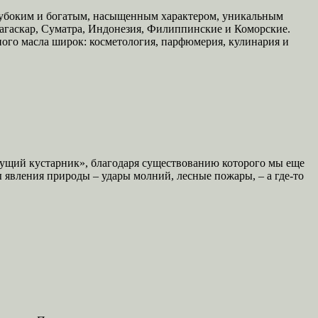
 глубоким и богатым, насыщенным характером, уникальным
адагаскар, Суматра, Индонезия, Филиппинские и Коморские.
ого масла широк: косметология, парфюмерия, кулинария и
стущий кустарник», благодаря существованию которого мы еще
вления природы – удары молний, лесные пожары, – а где-то