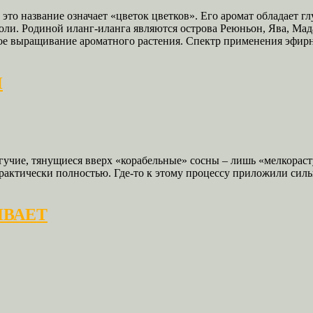
е это название означает «цветок цветков». Его аромат обладает
ероли. Родиной иланг-иланга являются острова Реюньон, Ява, М
ое выращивание ароматного растения. Спектр применения эфирн
И
огучие, тянущиеся вверх «корабельные» сосны – лишь «мелкора
ически полностью. Где-то к этому процессу приложили силы я
ИВАЕТ