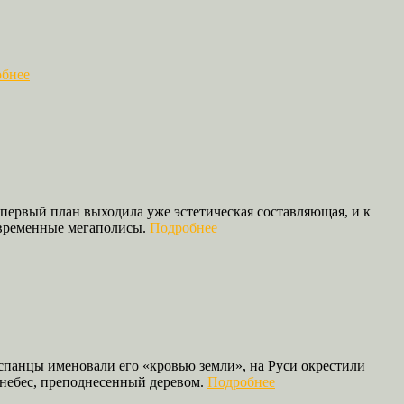
бнее
а первый план выходила уже эстетическая составляющая, и к
овременные мегаполисы.
Подробнее
спанцы именовали его «кровью земли», на Руси окрестили
 небес, преподнесенный деревом.
Подробнее